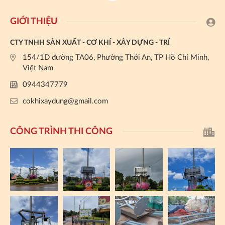
GIỚI THIỆU
CTY TNHH SẢN XUẤT - CƠ KHÍ - XÂY DỰNG - TRÍ
154/1D đường TA06, Phường Thới An, TP Hồ Chí Minh,
Việt Nam
0944347779
cokhixaydung@gmail.com
CÔNG TRÌNH THI CÔNG