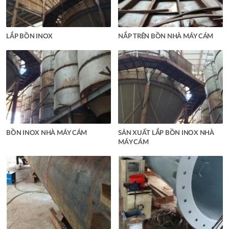
LẮP BỒN INOX
NẮP TRÊN BỒN NHÀ MÁY CÁM
BỒN INOX NHÀ MÁY CÁM
SẢN XUẤT LẮP BỒN INOX NHÀ
MÁY CÁM