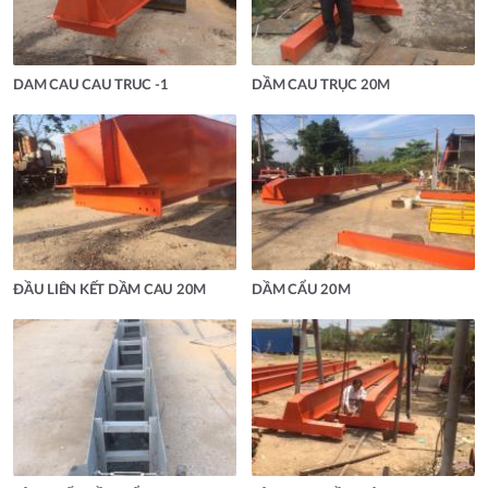
DAM CAU CAU TRUC -1
DẦM CAU TRỤC 20M
ĐẦU LIÊN KẾT DẦM CAU 20M
DẦM CẨU 20M