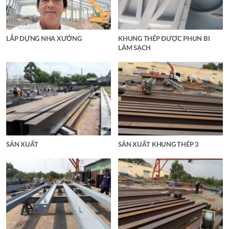
LẮP DỰNG NHA XƯỞNG
KHUNG THÉP ĐƯỢC PHUN BI
LÀM SẠCH
SẢN XUẤT
SẢN XUẤT KHUNG THÉP 3