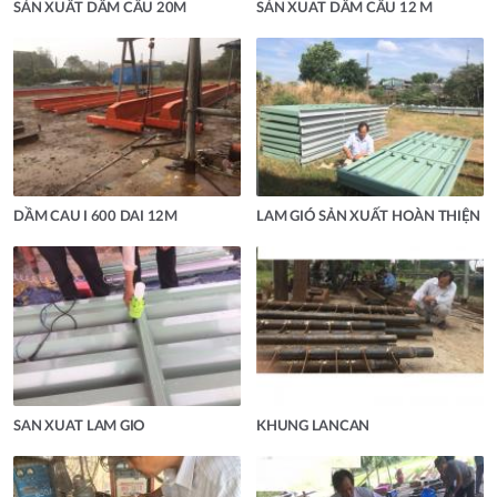
SẢN XUẤT DẦM CẨU 20M
SẢN XUAT DẦM CÂU 12 M
DẦM CAU I 600 DAI 12M
LAM GIÓ SẢN XUẤT HOÀN THIỆN
SAN XUAT LAM GIO
KHUNG LANCAN