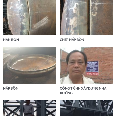
HÀN BỒN
GHÉP NẮP BỒN
NẮP BỒN
CÔNG TRÌNH XÂY DỰNG NHA
XƯỞNG