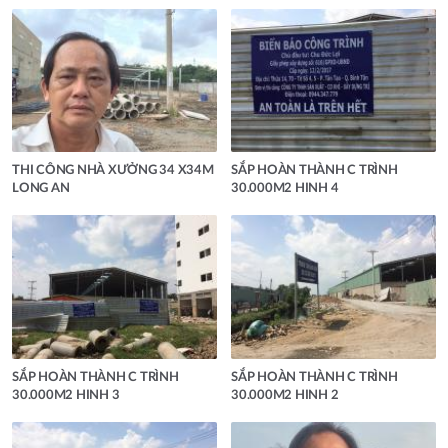
THI CÔNG NHÀ XƯỞNG 34 X34M
SẮP HOÀN THÀNH C TRÌNH
LONG AN
30.000M2 HINH 4
SẮP HOÀN THÀNH C TRÌNH
SẮP HOÀN THÀNH C TRÌNH
30.000M2 HINH 3
30.000M2 HINH 2