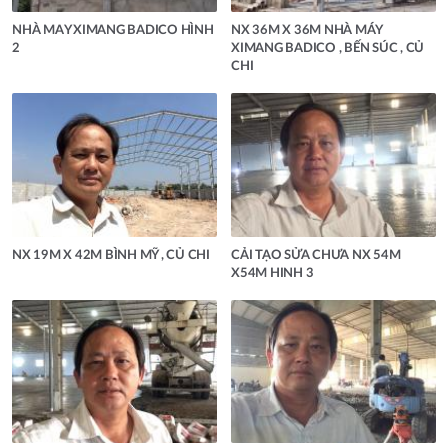
NHÀ MAY XIMANG BADICO HÌNH
NX 36M X 36M NHÀ MÁY
2
XIMANG BADICO , BẾN SÚC , CỦ
CHI
NX 19M X 42M BÌNH MỸ , CỦ CHI
CẢI TẠO SỬA CHƯA NX 54M
X54M HINH 3