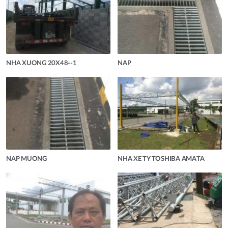
NHA XUONG 20X48--1
NAP
NAP MUONG
NHA XE TY TOSHIBA AMATA