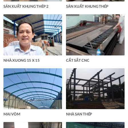
SẢN XUẤT KHUNG THÉP 2
SẢN XUẤT KHUNG THÉP
NHÀ XUONG 15 X 15
CẮT SẮT CNC
MAI VÒM
NHÀ SAN THÉP