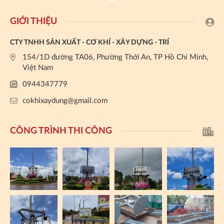
GIỚI THIỆU
CTY TNHH SẢN XUẤT - CƠ KHÍ - XÂY DỰNG - TRÍ
154/1D đường TA06, Phường Thới An, TP Hồ Chí Minh,
Việt Nam
0944347779
cokhixaydung@gmail.com
CÔNG TRÌNH THI CÔNG