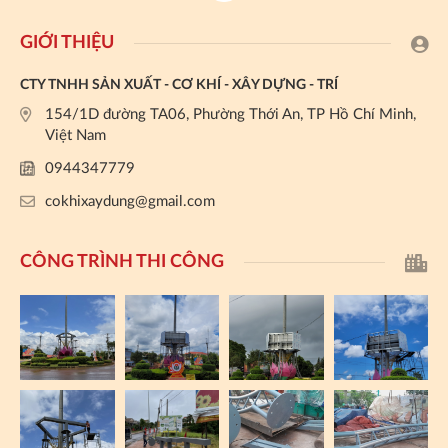
GIỚI THIỆU
CTY TNHH SẢN XUẤT - CƠ KHÍ - XÂY DỰNG - TRÍ
154/1D đường TA06, Phường Thới An, TP Hồ Chí Minh,
Việt Nam
0944347779
cokhixaydung@gmail.com
CÔNG TRÌNH THI CÔNG