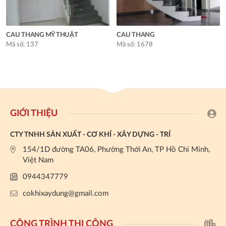
CAU THANG MỸ THUẬT
CAU THANG
Mã số: 137
Mã số: 1678
GIỚI THIỆU
CTY TNHH SẢN XUẤT - CƠ KHÍ - XÂY DỰNG - TRÍ
154/1D đường TA06, Phường Thới An, TP Hồ Chí Minh,
Việt Nam
0944347779
cokhixaydung@gmail.com
CÔNG TRÌNH THI CÔNG