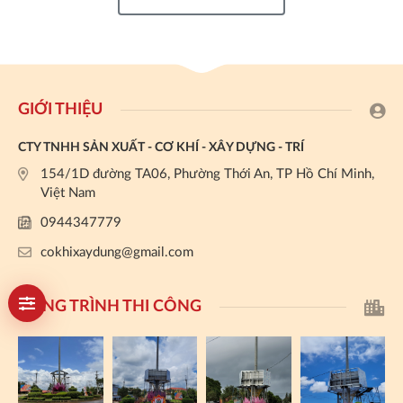
GIỚI THIỆU
CTY TNHH SẢN XUẤT - CƠ KHÍ - XÂY DỰNG - TRÍ
154/1D đường TA06, Phường Thới An, TP Hồ Chí Minh,
Việt Nam
0944347779
cokhixaydung@gmail.com
CÔNG TRÌNH THI CÔNG