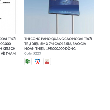
OÀI TRỜI
THI CÔNG PANO QUẢNG CÁO NGOÀI TRỜI
00.000
TRỤ DIỆN 5M X 7M CAO13.5M, BAO GIÁ
H XEM CHI
HOÀN THIỆN 195.000.000 ĐỒNG
N VỀ THAM
Code: 5223