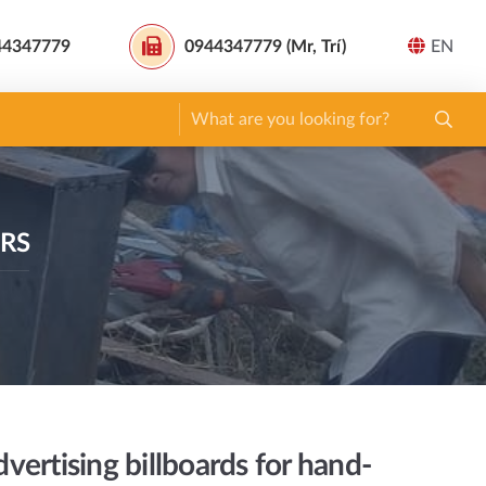
44347779
0944347779 (Mr, Trí)
EN
ERS
vertising billboards for hand-