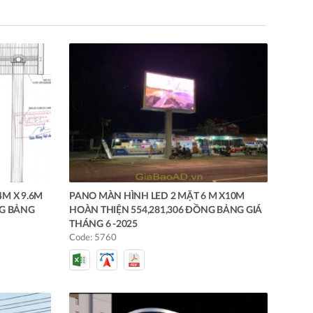
4M X 9.6M
PANO MÀN HÌNH LED 2 MẶT 6 M X10M
NG BẢNG
HOÀN THIỆN 554,281,306 ĐỒNG BẢNG GIÁ
THÁNG 6 -2025
Code: 5760