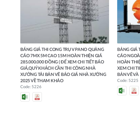
BÁNG GIÁ THI CONG TRỤ V PANO QUẢNG
BẢNG GIÁ 
CÁO 7MX 5M CAO 15M HOÀN THIỆN GIÁ
CÁO NGOÀI
285.000.000 ĐỒNG ( ĐỂ XEM CHI TIẾT BÁO
HOÀN THIỆN
GIÁ,QUÝ KHÁCH CẦN THI CÔNG NHÀ
XEM CHI TI
XƯỞNG TẢI BẢN VẼ BÁO GIÁ NHÀ XƯỞNG
BẢN VẼ VÀ
2025 VỀ THAM KHẢO
Code: 5225
Code: 5226