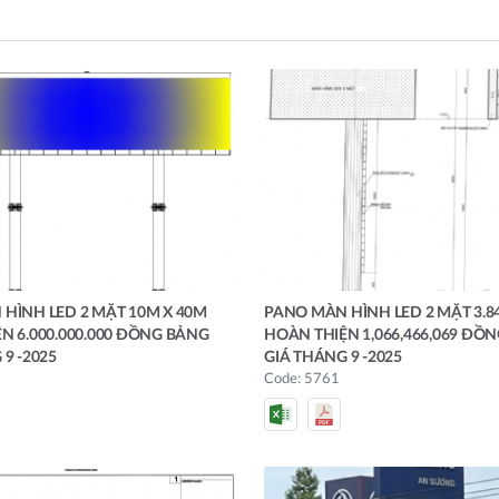
HÌNH LED 2 MẶT 10M X 40M
PANO MÀN HÌNH LED 2 MẶT 3.8
N 6.000.000.000 ĐỒNG BẢNG
HOÀN THIỆN 1,066,466,069 ĐỒ
9 -2025
GIÁ THÁNG 9 -2025
Code: 5761