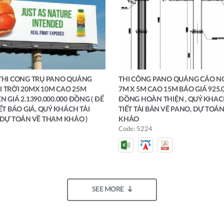
THI CONG TRỤ PANO QUẢNG
THI CÔNG PANO QUẢNG CÁO NG
 TRỜI 20MX 10M CAO 25M
7M X 5M CAO 15M BÁO GIÁ 925.0
 GIÁ 2.1390.000.000 ĐỒNG ( ĐỂ
ĐỒNG HOÀN THIỆN , QUÝ KHAC
ẾT BÁO GIÁ, QUÝ KHÁCH TẢI
TIẾT TẢI BẢN VẼ PANO, DỰ TOÁ
 DỰ TOÁN VỀ THAM KHẢO )
KHẢO
Code: 5224
SEE MORE