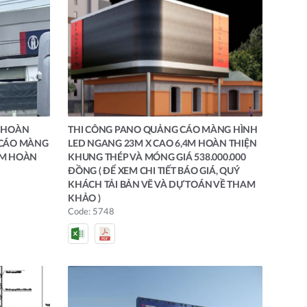
G HOÀN
THI CÔNG PANO QUẢNG CÁO MÀNG HÌNH
 CÁO MÀNG
LED NGANG 23M X CAO 6,4M HOÀN THIỆN
4M HOÀN
KHUNG THÉP VÀ MÓNG GIÁ 538.000.000
ĐỒNG ( ĐỂ XEM CHI TIẾT BÁO GIÁ, QUÝ
KHÁCH TẢI BẢN VẼ VÀ DỰ TOÁN VỀ THAM
KHẢO )
Code: 5748