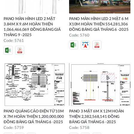
PANO MÀN HÌNH LED 2 MẶT
PANO MÀN HÌNH LED 2 MẶT 6 M
3.84M X 9.6M HOÀN THIỆN
X10M HOÀN THIỆN 554,281,306
1,066,466,069 ĐỒNG BẢNG GIÁ
ĐỒNG BẢNG GIÁ THÁNG 6 -2025
THÁNG 9 -2025
Code: 5760
Code: 5761
PANO QUẢNG CÁO ĐIỆN TỬ 10M
PANO 3 MẶT 6M X 12M HOÀN
X 7M HOÀN THIỆN 1,200,000,000
THIỆN 2,382,568,141 ĐỒNG
ĐỒNG BẢNG GIÁ THÁNG 6 -2025
BẢNG GIÁ THÁNG 6 -2025
Code: 5759
Code: 5758