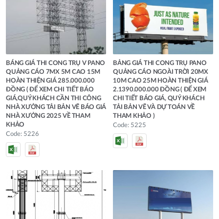
BÁNG GIÁ THI CONG TRỤ V PANO
BẢNG GIÁ THI CONG TRỤ PANO
QUẢNG CÁO 7MX 5M CAO 15M
QUẢNG CÁO NGOÀI TRỜI 20MX
HOÀN THIỆN GIÁ 285.000.000
10M CAO 25M HOÀN THIỆN GIÁ
ĐỒNG ( ĐỂ XEM CHI TIẾT BÁO
2.1390.000.000 ĐỒNG ( ĐỂ XEM
GIÁ,QUÝ KHÁCH CẦN THI CÔNG
CHI TIẾT BÁO GIÁ, QUÝ KHÁCH
NHÀ XƯỞNG TẢI BẢN VẼ BÁO GIÁ
TẢI BẢN VẼ VÀ DỰ TOÁN VỀ
NHÀ XƯỞNG 2025 VỀ THAM
THAM KHẢO )
KHẢO
Code: 5225
Code: 5226