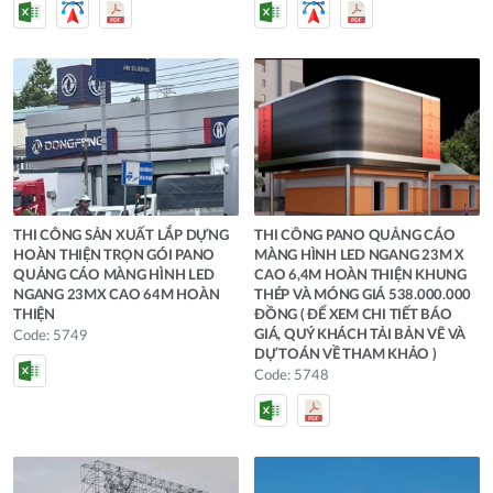
THI CÔNG SẢN XUẤT LẮP DỰNG
THI CÔNG PANO QUẢNG CÁO
HOÀN THIỆN TRỌN GÓI PANO
MÀNG HÌNH LED NGANG 23M X
QUẢNG CÁO MÀNG HÌNH LED
CAO 6,4M HOÀN THIỆN KHUNG
NGANG 23MX CAO 64M HOÀN
THÉP VÀ MÓNG GIÁ 538.000.000
THIỆN
ĐỒNG ( ĐỂ XEM CHI TIẾT BÁO
GIÁ, QUÝ KHÁCH TẢI BẢN VẼ VÀ
Code: 5749
DỰ TOÁN VỀ THAM KHẢO )
Code: 5748