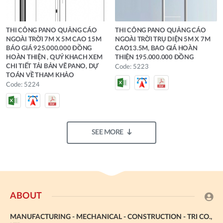
THI CÔNG PANO QUẢNG CÁO
THI CÔNG PANO QUẢNG CÁO
NGOÀI TRỜI 7M X 5M CAO 15M
NGOÀI TRỜI TRỤ DIỆN 5M X 7M
BÁO GIÁ 925.000.000 ĐỒNG
CAO13.5M, BAO GIÁ HOÀN
HOÀN THIỆN , QUÝ KHACH XEM
THIỆN 195.000.000 ĐỒNG
CHI TIẾT TẢI BẢN VẼ PANO, DỰ
Code: 5223
TOÁN VỀ THAM KHẢO
Code: 5224
SEE MORE
ABOUT
MANUFACTURING - MECHANICAL - CONSTRUCTION - TRI CO.,