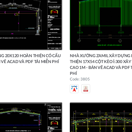
G 20X120 HOÀN THIỆN CÓ CẨU
NHÀ XƯỞNG ZAMIL XÂY DỰNG
 VẼ ACAD VÀ PDF TẢI MIỄN PHÍ
THIỆN 17X54 CỘT KÈO Ỉ:300 XÂ
CAO 1M - BẢN VẼ ACAD VÀ PDF 
PHÍ
Code: 3805