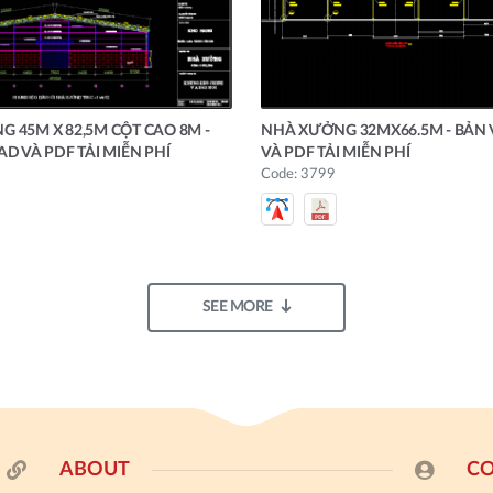
 45M X 82,5M CỘT CAO 8M -
NHÀ XƯỞNG 32MX66.5M - BẢN 
AD VÀ PDF TẢI MIỄN PHÍ
VÀ PDF TẢI MIỄN PHÍ
Code: 3799
SEE MORE
ABOUT
CO