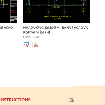
VẼ ACAD
NHÀ XƯỞNG 20MX48M - BẢN VẼ ACAD VÀ
PDF TẢI MIỄN PHÍ
Code: 3798
NSTRUCTIONS