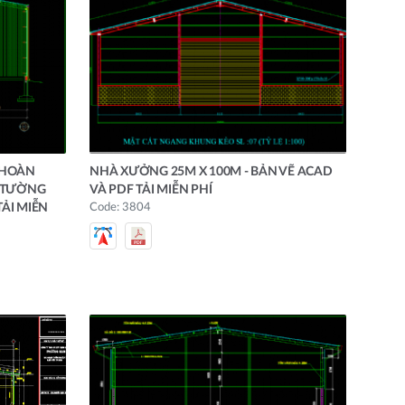
 HOÀN
NHÀ XƯỞNG 25M X 100M - BẢN VẼ ACAD
Y TƯỜNG
VÀ PDF TẢI MIỄN PHÍ
TẢI MIỄN
Code: 3804