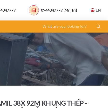
44347779
0944347779 (Mr, Trí)
EN
IL 38X 92M KHUNG THÉP -