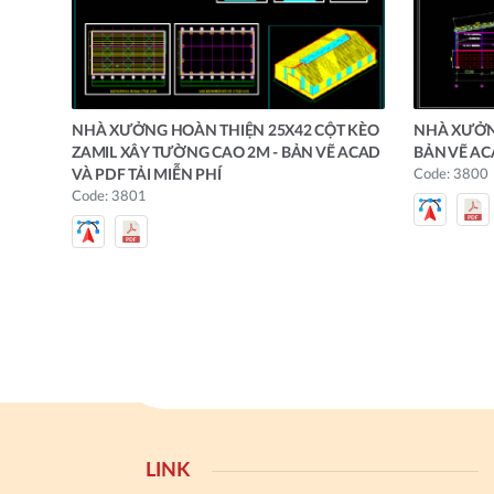
NHÀ XƯỞNG HOÀN THIỆN 25X42 CỘT KÈO
NHÀ XƯỞNG
ZAMIL XÂY TƯỜNG CAO 2M - BẢN VẼ ACAD
BẢN VẼ AC
VÀ PDF TẢI MIỄN PHÍ
Code: 3800
Code: 3801
LINK