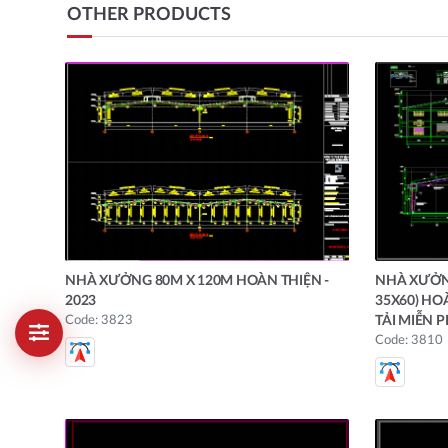
OTHER PRODUCTS
NHÀ XƯỞNG 80M X 120M HOÀN THIỆN -
NHÀ XƯỞN
2023
35X60) HO
Code: 3823
TẢI MIỄN P
Code: 3810