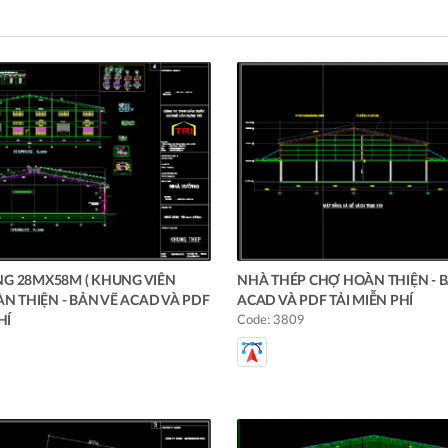
G 28MX58M ( KHUNG VIÊN
NHÀ THÉP CHỢ HOÀN THIỆN - B
ÀN THIỆN - BẢN VẼ ACAD VÀ PDF
ACAD VÀ PDF TẢI MIỄN PHÍ
HÍ
Code: 3809