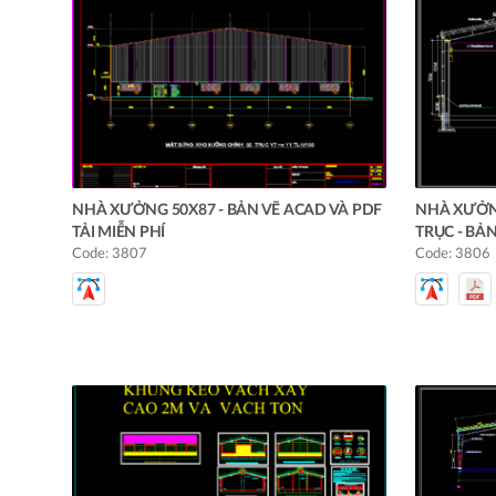
NHÀ XƯỞNG 50X87 - BẢN VẼ ACAD VÀ PDF
NHÀ XƯỞN
TẢI MIỄN PHÍ
TRỤC - BẢN
Code: 3807
Code: 3806