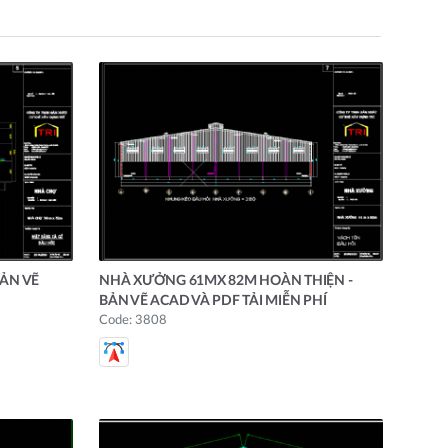
ẢN VẼ
NHÀ XƯỞNG 61MX 82M HOÀN THIỆN -
BẢN VẼ ACAD VÀ PDF TẢI MIỄN PHÍ
Code: 3808