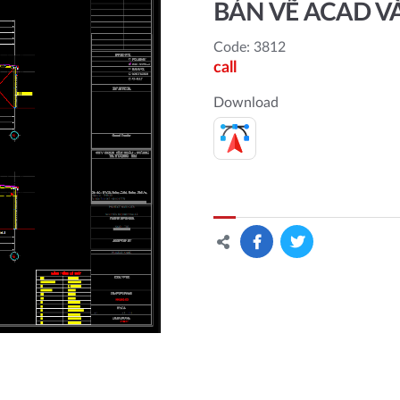
BẢN VẼ ACAD VÀ
Code: 3812
call
Download