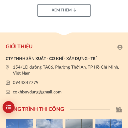
XEM THÊM
GIỚI THIỆU
CTY TNHH SẢN XUẤT - CƠ KHÍ - XÂY DỰNG - TRÍ
154/1D đường TA06, Phường Thới An, TP Hồ Chí Minh,
Việt Nam
0944347779
cokhixaydung@gmail.com
CÔNG TRÌNH THI CÔNG