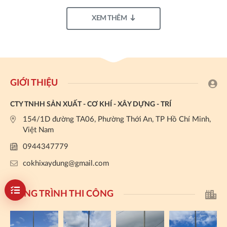
XEM THÊM
GIỚI THIỆU
CTY TNHH SẢN XUẤT - CƠ KHÍ - XÂY DỰNG - TRÍ
154/1D đường TA06, Phường Thới An, TP Hồ Chí Minh,
Việt Nam
0944347779
cokhixaydung@gmail.com
CÔNG TRÌNH THI CÔNG