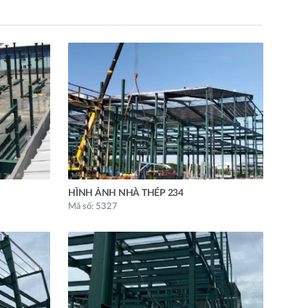
HÌNH ẢNH NHÀ THÉP 234
Mã số: 5327