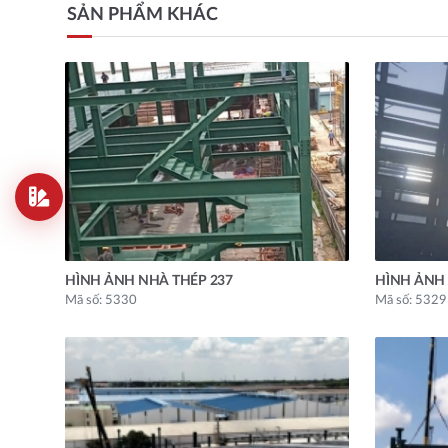
SẢN PHẨM KHÁC
HÌNH ẢNH NHÀ THÉP 237
HÌNH ẢNH 
Mã số: 5330
Mã số: 5329