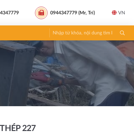
4347779
0944347779 (Mr, Trí)
VN
THÉP 227