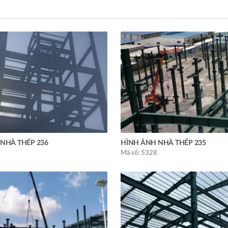
NHÀ THÉP 236
HÌNH ẢNH NHÀ THÉP 235
Mã số: 5328