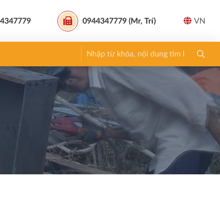
4347779
0944347779 (Mr, Trí)
VN