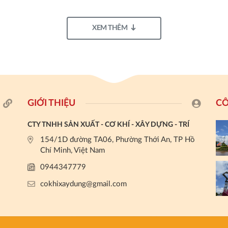
XEM THÊM
GIỚI THIỆU
CÔ
CTY TNHH SẢN XUẤT - CƠ KHÍ - XÂY DỰNG - TRÍ
154/1D đường TA06, Phường Thới An, TP Hồ
Chí Minh, Việt Nam
0944347779
cokhixaydung@gmail.com