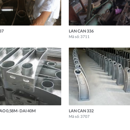
37
LAN CAN 336
Mã số: 3711
AO 0,58M- DAI 40M
LAN CAN 332
Mã số: 3707