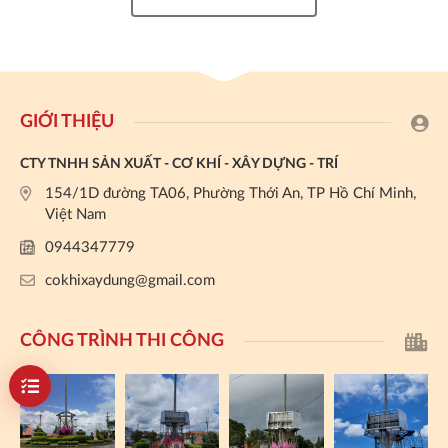
GIỚI THIỆU
CTY TNHH SẢN XUẤT - CƠ KHÍ - XÂY DỰNG - TRÍ
154/1D đường TA06, Phường Thới An, TP Hồ Chí Minh,
Việt Nam
0944347779
cokhixaydung@gmail.com
CÔNG TRÌNH THI CÔNG