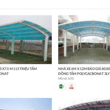
5 X7.5 M 113 TRIỆU TẤM
NHÀ XE 6M X 12M BÁO GIÁ 80.00
ONAT
ĐỒNG TẤM POLYCACBONAT 3LY
Mã số: 635