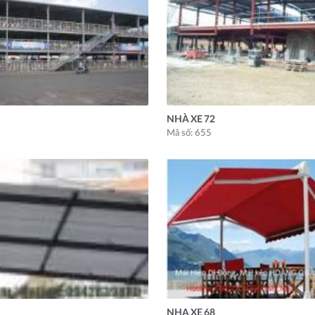
NHÀ XE 72
Mã số: 655
NHA XE 68