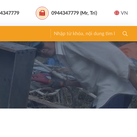
4347779
0944347779 (Mr, Trí)
VN