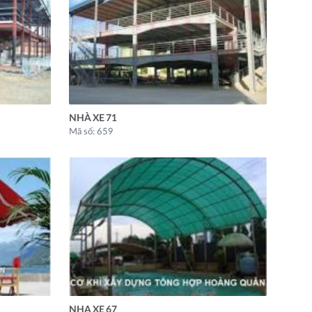
NHÀ XE 71
Mã số: 659
NHA XE 67