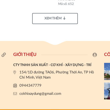
Mã số: 652
XEM THÊM
GIỚI THIỆU
CÔ
CTY TNHH SẢN XUẤT - CƠ KHÍ - XÂY DỰNG - TRÍ
154/1D đường TA06, Phường Thới An, TP Hồ
Chí Minh, Việt Nam
0944347779
cokhixaydung@gmail.com