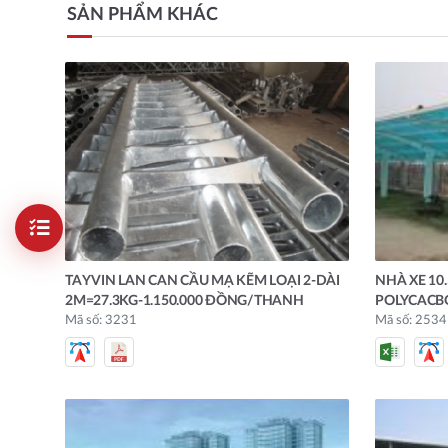
SẢN PHẨM KHÁC
TAY VIN LAN CAN CẦU MẠ KẼM LOẠI 2-DÀI
NHÀ XE 10.
2M=27.3KG-1.150.000 ĐỒNG/THANH
POLYCACB
Mã số: 3231
Mã số: 2534