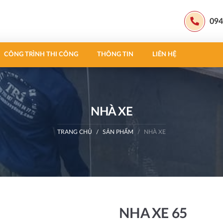
094
CÔNG TRÌNH THI CÔNG
THÔNG TIN
LIÊN HỆ
NHÀ XE
TRANG CHỦ
SẢN PHẨM
NHÀ XE
NHA XE 65