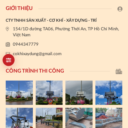
GIỚI THIỆU
CTY TNHH SẢN XUẤT - CƠ KHÍ - XÂY DỰNG - TRÍ
154/1D đường TA06, Phường Thới An, TP Hồ Chí Minh,
Việt Nam
0944347779
cokhixaydung@gmail.com
CÔNG TRÌNH THI CÔNG