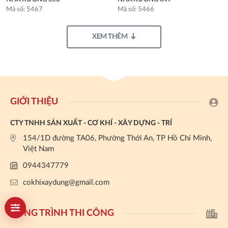
Mã số: 5467
Mã số: 5466
XEM THÊM
GIỚI THIỆU
CTY TNHH SẢN XUẤT - CƠ KHÍ - XÂY DỰNG - TRÍ
154/1D đường TA06, Phường Thới An, TP Hồ Chí Minh,
Việt Nam
0944347779
cokhixaydung@gmail.com
CÔNG TRÌNH THI CÔNG