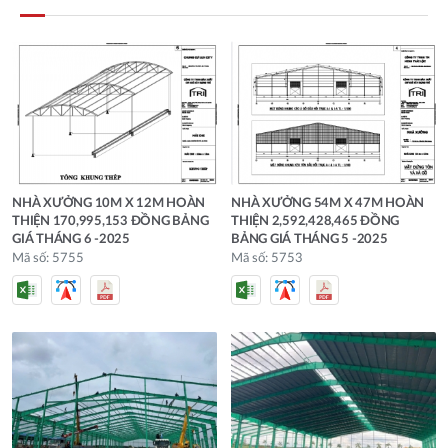
NHÀ XƯỞNG 10M X 12M HOÀN
NHÀ XƯỞNG 54M X 47M HOÀN
THIỆN 170,995,153 ĐỒNG BẢNG
THIỆN 2,592,428,465 ĐỒNG
GIÁ THÁNG 6 -2025
BẢNG GIÁ THÁNG 5 -2025
Mã số: 5755
Mã số: 5753