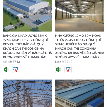
BẢNG GIÁ NHÀ XƯỞNG 38M X
NHÀ XƯỞNG 12M X 80M HOÀN
92M= 4.041.002.737.ĐỒNG ( ĐỂ
THIỆN 2.645.410.547 ĐỒNG ( ĐỂ
XEM CHI TIÉT BÁO GIÁ, QUÝ
XEM CHI TIÉT BÁO GIÁ,QUÝ
KHÁCH CẦN THI CÔNG NHÀ
KHÁCH CẦN THI CÔNG NHÀ
XƯỞNG TẢI BẢN VẼ BÁO GIÁ NHÀ
XƯỞNG TẢI BẢN VẼ BÁO GIÁ NHÀ
XƯỞNG 2025 VỀ THAM KHẢO
XƯỞNG 2025 VỀ THAM KHẢO
Mã số: 3743
Mã số: 3742