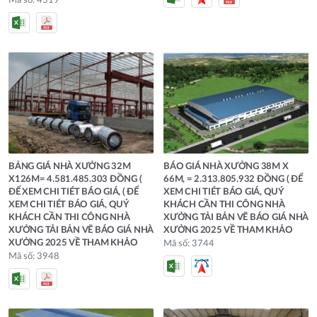
Mã số: 4519
BẢNG GIÁ NHÀ XƯỞNG 32M
BÁO GIÁ NHÀ XƯỞNG 38M X
X126M= 4.581.485.303 ĐỒNG (
66M, = 2.313.805.932 ĐỒNG ( ĐỂ
ĐỂ XEM CHI TIÉT BÁO GIÁ, ( ĐỂ
XEM CHI TIÉT BÁO GIÁ, QUÝ
XEM CHI TIÉT BÁO GIÁ, QUÝ
KHÁCH CẦN THI CÔNG NHÀ
KHÁCH CẦN THI CÔNG NHÀ
XƯỞNG TẢI BẢN VẼ BÁO GIÁ NHÀ
XƯỞNG TẢI BẢN VẼ BÁO GIÁ NHÀ
XƯỞNG 2025 VỀ THAM KHẢO
XƯỞNG 2025 VỀ THAM KHẢO
Mã số: 3744
Mã số: 3948