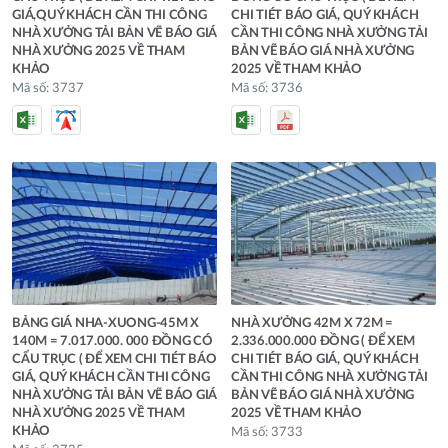
GIÁ,QUÝ KHÁCH CẦN THI CÔNG
CHI TIÉT BÁO GIÁ, QUÝ KHÁCH
NHÀ XƯỞNG TẢI BẢN VẼ BÁO GIÁ
CẦN THI CÔNG NHÀ XƯỞNG TẢI
NHÀ XƯỞNG 2025 VỀ THAM
BẢN VẼ BÁO GIÁ NHÀ XƯỞNG
KHẢO
2025 VỀ THAM KHẢO
Mã số: 3737
Mã số: 3736
BẢNG GIÁ NHA-XUONG-45M X
NHÀ XƯỞNG 42M X 72M =
140M = 7.017.000. 000 ĐỒNG CÓ
2.336.000.000 ĐỒNG ( ĐỂ XEM
CẨU TRỤC ( ĐỂ XEM CHI TIÉT BÁO
CHI TIÉT BÁO GIÁ, QUÝ KHÁCH
GIÁ, QUÝ KHÁCH CẦN THI CÔNG
CẦN THI CÔNG NHÀ XƯỞNG TẢI
NHÀ XƯỞNG TẢI BẢN VẼ BÁO GIÁ
BẢN VẼ BÁO GIÁ NHÀ XƯỞNG
NHÀ XƯỞNG 2025 VỀ THAM
2025 VỀ THAM KHẢO
KHẢO
Mã số: 3733