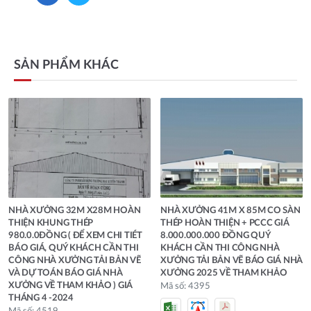
SẢN PHẨM KHÁC
NHÀ XƯỞNG 32M X28M HOÀN
NHÀ XƯỞNG 41M X 85M CO SÀN
THIỆN KHUNG THÉP
THÉP HOÀN THIỆN + PCCC GIÁ
980.0.0ĐỒNG ( ĐỂ XEM CHI TIÉT
8.000.000.000 ĐỒNG QUÝ
BÁO GIÁ, QUÝ KHÁCH CẦN THI
KHÁCH CẦN THI CÔNG NHÀ
CÔNG NHÀ XƯỞNG TẢI BẢN VẼ
XƯỞNG TẢI BẢN VẼ BÁO GIÁ NHÀ
VÀ DỰ TOÁN BÁO GIÁ NHÀ
XƯỞNG 2025 VỀ THAM KHẢO
XƯỞNG VỀ THAM KHẢO ) GIÁ
Mã số: 4395
THÁNG 4 -2024