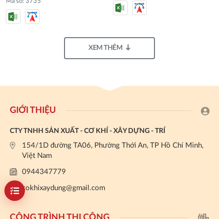
Mã số: 3735
XEM THÊM
GIỚI THIỆU
CTY TNHH SẢN XUẤT - CƠ KHÍ - XÂY DỰNG - TRÍ
154/1D đường TA06, Phường Thới An, TP Hồ Chí Minh,
Việt Nam
0944347779
cokhixaydung@gmail.com
CÔNG TRÌNH THI CÔNG