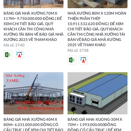
BẢNG GIÁ NHÀ XƯỞNG 70M X
NHÀ XƯỞNG 80M X 120M HOÀN
117M= 9.750.000.000 ĐỒNG ( ĐỂ
THIỆN PHẦN THÉP
XEM CHI TIÉT BÁO GIÁ, QUÝ
10.911.532.620 ĐỒNG ( ĐỂ XEM
KHÁCH CẦN THI CÔNG NHÀ
CHI TIÉT BÁO GIÁ, QUÝ KHÁCH
XƯỞNG TẢI BẢN VẼ BÁO GIÁ NHÀ
CẦN THI CÔNG NHÀ XƯỞNG TẢI
XƯỞNG 2025 VỀ THAM KHẢO
BẢN VẼ BÁO GIÁ NHÀ XƯỞNG
2025 VỀ THAM KHẢO
Mã số: 3740
Mã số: 3738
BẢNG GIÁ NHÀ XƯỞNG 40M X
BẢNG GIÁ NHA-XUONG-30M X
80M= 6.331.000.000 ĐỒNG CÓ
70M = 1.993.000.000ĐỒNG
CẨU TRỤC ( ĐỂ XEM CHI TIÉT BÁO
ĐỒNG CÓ CẨU TRỤC ( ĐỂ XEM