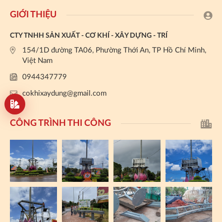
GIỚI THIỆU
CTY TNHH SẢN XUẤT - CƠ KHÍ - XÂY DỰNG - TRÍ
154/1D đường TA06, Phường Thới An, TP Hồ Chí Minh,
Việt Nam
0944347779
cokhixaydung@gmail.com
CÔNG TRÌNH THI CÔNG