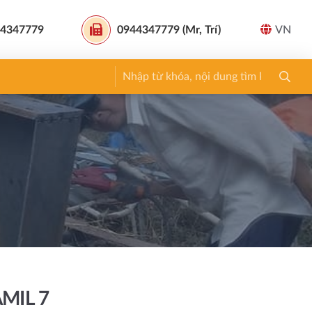
4347779
0944347779 (Mr, Trí)
VN
MIL 7