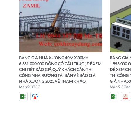
BẢNG GIÁ NHÀ XƯỞNG 40M X 80M=
BẢNG GIÁ 
6.331.000.000 ĐỒNG CÓ CẨU TRỤC ( ĐỂ XEM
1.993.000
CHI TIÉT BÁO GIÁ,QUÝ KHÁCH CẦN THI
ĐỂ XEM CH
CÔNG NHÀ XƯỞNG TẢI BẢN VẼ BÁO GIÁ
THI CÔNG 
NHÀ XƯỞNG 2025 VỀ THAM KHẢO
GIÁ NHÀ 
Mã số: 3737
Mã số: 3736