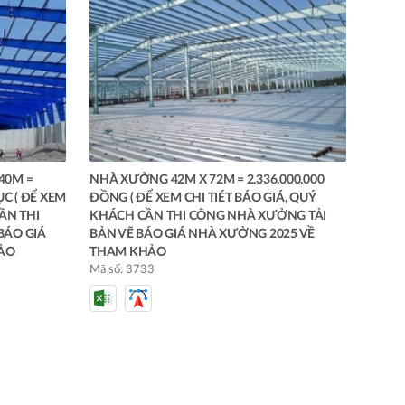
40M =
NHÀ XƯỞNG 42M X 72M = 2.336.000.000
ỤC ( ĐỂ XEM
ĐỒNG ( ĐỂ XEM CHI TIÉT BÁO GIÁ, QUÝ
ẦN THI
KHÁCH CẦN THI CÔNG NHÀ XƯỞNG TẢI
BÁO GIÁ
BẢN VẼ BÁO GIÁ NHÀ XƯỞNG 2025 VỀ
ẢO
THAM KHẢO
Mã số: 3733