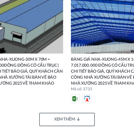
NHA-XUONG-30M X 70M =
BẢNG GIÁ NHA-XUONG-45M X 1
.000ĐỒNG ĐỒNG CÓ CẨU TRỤC (
7.017.000. 000 ĐỒNG CÓ CẨU TR
I TIÉT BÁO GIÁ, QUÝ KHÁCH CẦN
CHI TIÉT BÁO GIÁ, QUÝ KHÁCH C
NHÀ XƯỞNG TẢI BẢN VẼ BÁO
CÔNG NHÀ XƯỞNG TẢI BẢN VẼ 
XƯỞNG 2025 VỀ THAM KHẢO
NHÀ XƯỞNG 2025 VỀ THAM KH
Mã số: 3735
XEM THÊM