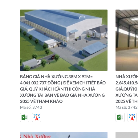
BẢNG GIÁ NHÀ XƯỞNG 38M X 92M=
NHÀ XƯỞN
4.041.002.737.ĐỒNG ( ĐỂ XEM CHI TIÉT BÁO
2.645.410.
GIÁ, QUÝ KHÁCH CẦN THI CÔNG NHÀ
GIÁ,QUÝ K
XƯỞNG TẢI BẢN VẼ BÁO GIÁ NHÀ XƯỞNG
XƯỞNG TẢI
2025 VỀ THAM KHẢO
2025 VỀ T
Mã số: 3743
Mã số: 3742