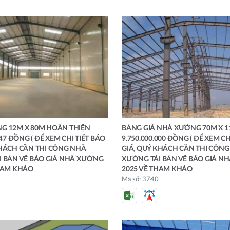
G 12M X 80M HOÀN THIỆN
BẢNG GIÁ NHÀ XƯỞNG 70M X 
547 ĐỒNG ( ĐỂ XEM CHI TIÉT BÁO
9.750.000.000 ĐỒNG ( ĐỂ XEM CH
HÁCH CẦN THI CÔNG NHÀ
GIÁ, QUÝ KHÁCH CẦN THI CÔN
 BẢN VẼ BÁO GIÁ NHÀ XƯỞNG
XƯỞNG TẢI BẢN VẼ BÁO GIÁ N
HAM KHẢO
2025 VỀ THAM KHẢO
Mã số: 3740