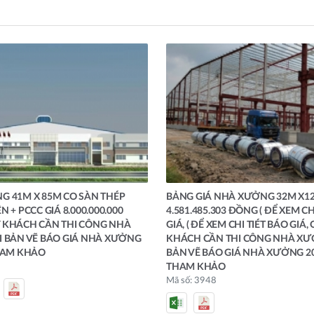
 41M X 85M CO SÀN THÉP
BẢNG GIÁ NHÀ XƯỞNG 32M X1
 + PCCC GIÁ 8.000.000.000
4.581.485.303 ĐỒNG ( ĐỂ XEM CH
 KHÁCH CẦN THI CÔNG NHÀ
GIÁ, ( ĐỂ XEM CHI TIÉT BÁO GIÁ,
 BẢN VẼ BÁO GIÁ NHÀ XƯỞNG
KHÁCH CẦN THI CÔNG NHÀ XƯ
HAM KHẢO
BẢN VẼ BÁO GIÁ NHÀ XƯỞNG 20
THAM KHẢO
Mã số: 3948