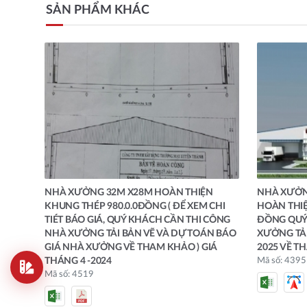
SẢN PHẨM KHÁC
NHÀ XƯỞNG 32M X28M HOÀN THIỆN
NHÀ XƯỞNG
KHUNG THÉP 980.0.0ĐỒNG ( ĐỂ XEM CHI
HOÀN THIỆN
TIÉT BÁO GIÁ, QUÝ KHÁCH CẦN THI CÔNG
ĐỒNG QUÝ
NHÀ XƯỞNG TẢI BẢN VẼ VÀ DỰ TOÁN BÁO
XƯỞNG TẢI
GIÁ NHÀ XƯỞNG VỀ THAM KHẢO ) GIÁ
2025 VỀ T
THÁNG 4 -2024
Mã số: 4395
Mã số: 4519