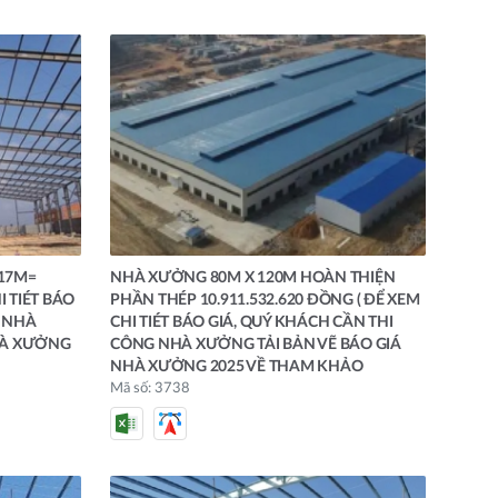
117M=
NHÀ XƯỞNG 80M X 120M HOÀN THIỆN
I TIÉT BÁO
PHẦN THÉP 10.911.532.620 ĐỒNG ( ĐỂ XEM
G NHÀ
CHI TIÉT BÁO GIÁ, QUÝ KHÁCH CẦN THI
HÀ XƯỞNG
CÔNG NHÀ XƯỞNG TẢI BẢN VẼ BÁO GIÁ
NHÀ XƯỞNG 2025 VỀ THAM KHẢO
Mã số: 3738