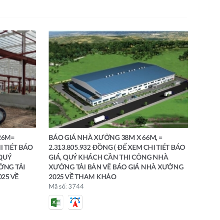
26M=
BÁO GIÁ NHÀ XƯỞNG 38M X 66M, =
I TIÉT BÁO
2.313.805.932 ĐỒNG ( ĐỂ XEM CHI TIÉT BÁO
 QUÝ
GIÁ, QUÝ KHÁCH CẦN THI CÔNG NHÀ
ỞNG TẢI
XƯỞNG TẢI BẢN VẼ BÁO GIÁ NHÀ XƯỞNG
25 VỀ
2025 VỀ THAM KHẢO
Mã số: 3744