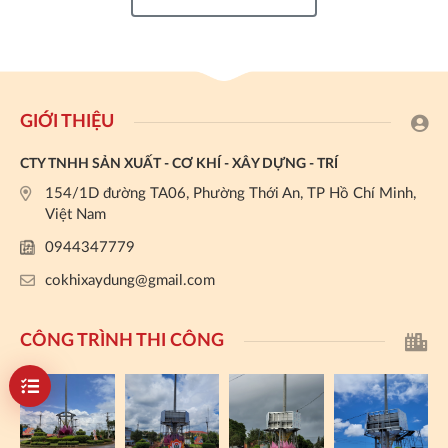
GIỚI THIỆU
CTY TNHH SẢN XUẤT - CƠ KHÍ - XÂY DỰNG - TRÍ
154/1D đường TA06, Phường Thới An, TP Hồ Chí Minh,
Việt Nam
0944347779
cokhixaydung@gmail.com
CÔNG TRÌNH THI CÔNG