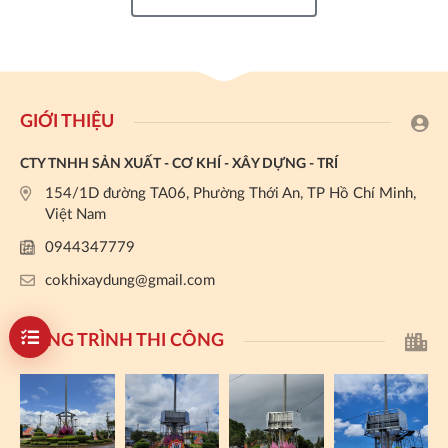
GIỚI THIỆU
CTY TNHH SẢN XUẤT - CƠ KHÍ - XÂY DỰNG - TRÍ
154/1D đường TA06, Phường Thới An, TP Hồ Chí Minh,
Việt Nam
0944347779
cokhixaydung@gmail.com
CÔNG TRÌNH THI CÔNG