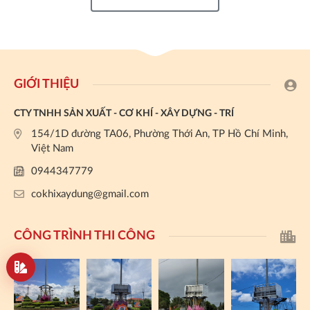
GIỚI THIỆU
CTY TNHH SẢN XUẤT - CƠ KHÍ - XÂY DỰNG - TRÍ
154/1D đường TA06, Phường Thới An, TP Hồ Chí Minh,
Việt Nam
0944347779
cokhixaydung@gmail.com
CÔNG TRÌNH THI CÔNG