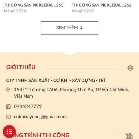
THI CÔNG SÂN PICKLEBALL 263
THI CÔNG SÂN PICKLEBALL 262
Mã số: 5738
Mã số: 5737
XEM THÊM
GIỚI THIỆU
CTY TNHH SẢN XUẤT - CƠ KHÍ - XÂY DỰNG - TRÍ
154/1D đường TA06, Phường Thới An, TP Hồ Chí Minh,
Việt Nam
0944347779
cokhixaydung@gmail.com
CÔNG TRÌNH THI CÔNG