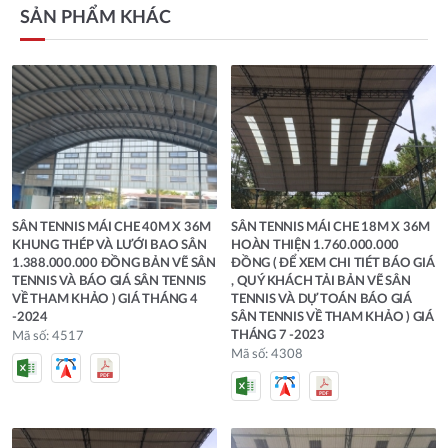
SẢN PHẨM KHÁC
SÂN TENNIS MÁI CHE 40M X 36M
SÂN TENNIS MÁI CHE 18M X 36M
KHUNG THÉP VÀ LƯỚI BAO SÂN
HOÀN THIỆN 1.760.000.000
1.388.000.000 ĐỒNG BẢN VẼ SÂN
ĐỒNG ( ĐỂ XEM CHI TIÉT BÁO GIÁ
TENNIS VÀ BÁO GIÁ SÂN TENNIS
, QUÝ KHÁCH TẢI BẢN VẼ SÂN
VỀ THAM KHẢO ) GIÁ THÁNG 4
TENNIS VÀ DỰ TOÁN BÁO GIÁ
-2024
SÂN TENNIS VỀ THAM KHẢO ) GIÁ
THÁNG 7 -2023
Mã số: 4517
Mã số: 4308