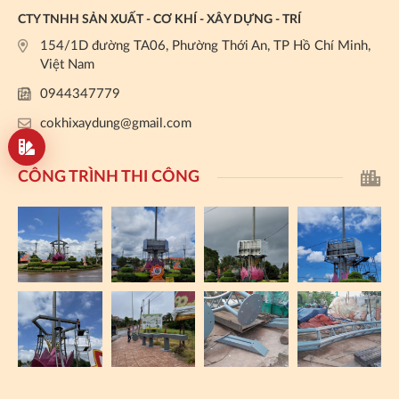
CTY TNHH SẢN XUẤT - CƠ KHÍ - XÂY DỰNG - TRÍ
154/1D đường TA06, Phường Thới An, TP Hồ Chí Minh,
Việt Nam
0944347779
cokhixaydung@gmail.com
CÔNG TRÌNH THI CÔNG