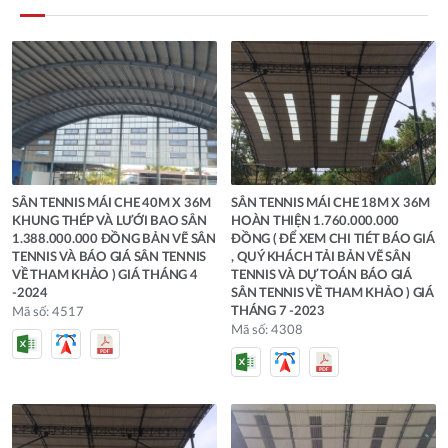
SÂN TENNIS MÁI CHE 40M X 36M
SÂN TENNIS MÁI CHE 18M X 36M
KHUNG THÉP VÀ LƯỚI BAO SÂN
HOÀN THIỆN 1.760.000.000
1.388.000.000 ĐỒNG BẢN VẼ SÂN
ĐỒNG ( ĐỂ XEM CHI TIÉT BÁO GIÁ
TENNIS VÀ BÁO GIÁ SÂN TENNIS
, QUÝ KHÁCH TẢI BẢN VẼ SÂN
VỀ THAM KHẢO ) GIÁ THÁNG 4
TENNIS VÀ DỰ TOÁN BÁO GIÁ
-2024
SÂN TENNIS VỀ THAM KHẢO ) GIÁ
THÁNG 7 -2023
Mã số: 4517
Mã số: 4308