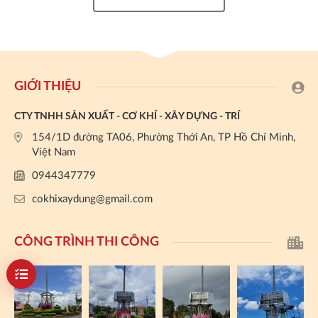
GIỚI THIỆU
CTY TNHH SẢN XUẤT - CƠ KHÍ - XÂY DỰNG - TRÍ
154/1D đường TA06, Phường Thới An, TP Hồ Chí Minh,
Việt Nam
0944347779
cokhixaydung@gmail.com
CÔNG TRÌNH THI CÔNG