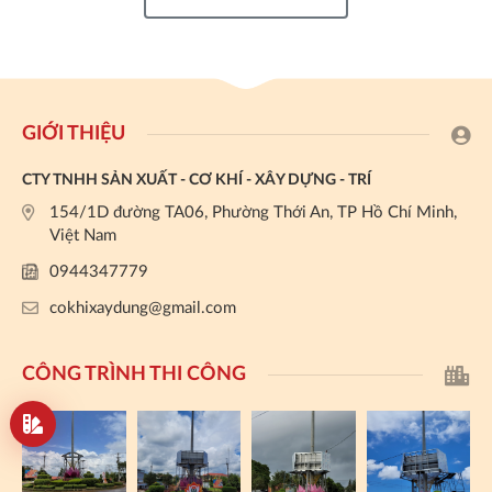
GIỚI THIỆU
CTY TNHH SẢN XUẤT - CƠ KHÍ - XÂY DỰNG - TRÍ
154/1D đường TA06, Phường Thới An, TP Hồ Chí Minh,
Việt Nam
0944347779
cokhixaydung@gmail.com
CÔNG TRÌNH THI CÔNG