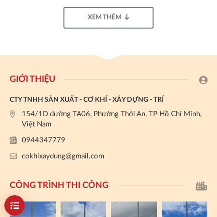
XEM THÊM
GIỚI THIỆU
CTY TNHH SẢN XUẤT - CƠ KHÍ - XÂY DỰNG - TRÍ
154/1D đường TA06, Phường Thới An, TP Hồ Chí Minh,
Việt Nam
0944347779
cokhixaydung@gmail.com
CÔNG TRÌNH THI CÔNG