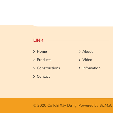
LINK
Home
About
Products
Video
Constructions
Infomation
Contact
© 2020 Cơ Khí Xây Dựng.
Powered by
BizMaC