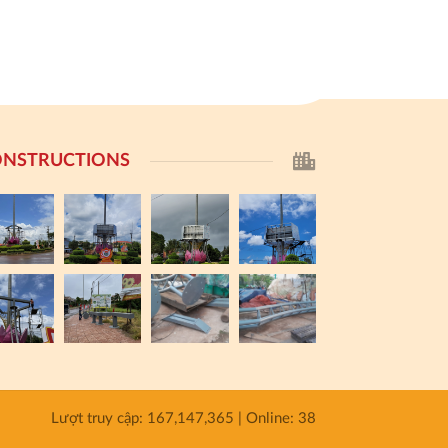
NSTRUCTIONS
Lượt truy cập: 167,147,365 | Online: 38