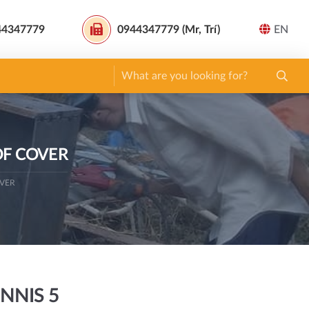
44347779
0944347779 (Mr, Trí)
EN
OF COVER
OVER
NNIS 5