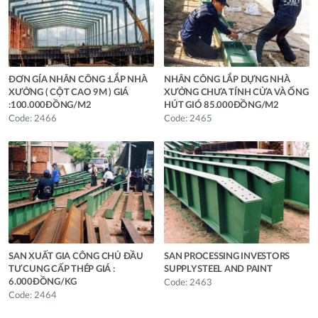
ĐƠN GÍA NHÂN CÔNG :LẮP NHÀ
NHÂN CÔNG LẮP DỰNG NHÀ
XƯỞNG ( CỘT CAO 9M ) GIÁ
XƯỞNG CHƯA TÍNH CỬA VÀ ỐNG
:100.000ĐỒNG/M2
HÚT GIÓ 85.000ĐỒNG/M2
Code: 2466
Code: 2465
SAN XUẤT GIA CÔNG CHỦ ĐẦU
SAN PROCESSING INVESTORS
TƯ CUNG CẤP THÉP GIÁ :
SUPPLY STEEL AND PAINT
6.000ĐỒNG/KG
Code: 2463
Code: 2464