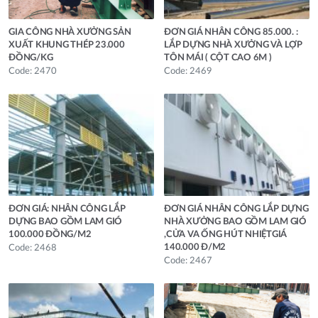
GIA CÔNG NHÀ XƯỞNG SẢN
ĐƠN GIÁ NHÂN CÔNG 85.000. :
XUẤT KHUNG THÉP 23.000
LẮP DỰNG NHÀ XƯỞNG VÀ LỢP
ĐỒNG/KG
TÔN MÁI ( CỘT CAO 6M )
Code: 2470
Code: 2469
ĐƠN GIÁ: NHÂN CÔNG LẮP
ĐƠN GIÁ NHÂN CÔNG LẮP DỰNG
DỰNG BAO GỒM LAM GIÓ
NHÀ XƯỞNG BAO GỒM LAM GIÓ
100.000 ĐỒNG/M2
,CỬA VA ỐNG HÚT NHIỆTGIÁ
140.000 Đ/M2
Code: 2468
Code: 2467