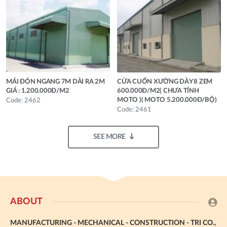
MÁI ĐÓN NGANG 7M DÀI RA 2M
CỬA CUỐN XƯỞNG DÀY 8 ZEM
GIÁ : 1.200.000Đ/M2
600.000Đ/M2( CHƯA TÍNH
MOTO )( MOTO 5.200.000Đ/BỘ)
Code: 2462
Code: 2461
SEE MORE
ABOUT
MANUFACTURING - MECHANICAL - CONSTRUCTION - TRI CO.,