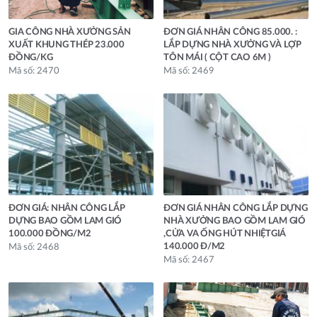
GIA CÔNG NHÀ XƯỞNG SẢN
ĐƠN GIÁ NHÂN CÔNG 85.000. :
XUẤT KHUNG THÉP 23.000
LẮP DỰNG NHÀ XƯỞNG VÀ LỢP
ĐỒNG/KG
TÔN MÁI ( CỘT CAO 6M )
Mã số: 2470
Mã số: 2469
ĐƠN GIÁ: NHÂN CÔNG LẮP
ĐƠN GIÁ NHÂN CÔNG LẮP DỰNG
DỰNG BAO GỒM LAM GIÓ
NHÀ XƯỞNG BAO GỒM LAM GIÓ
100.000 ĐỒNG/M2
,CỬA VA ỐNG HÚT NHIỆTGIÁ
140.000 Đ/M2
Mã số: 2468
Mã số: 2467