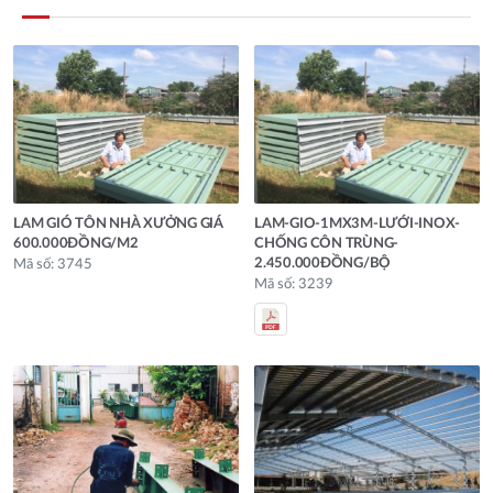
LAM GIÓ TÔN NHÀ XƯỞNG GIÁ
LAM-GIO-1MX3M-LƯỚI-INOX-
600.000ĐỒNG/M2
CHỐNG CÔN TRÙNG-
2.450.000ĐỒNG/BỘ
Mã số: 3745
Mã số: 3239