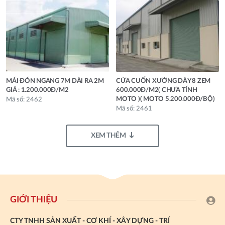
MÁI ĐÓN NGANG 7M DÀI RA 2M
CỬA CUỐN XƯỞNG DÀY 8 ZEM
GIÁ : 1.200.000Đ/M2
600.000Đ/M2( CHƯA TÍNH
MOTO )( MOTO 5.200.000Đ/BỘ)
Mã số: 2462
Mã số: 2461
XEM THÊM
GIỚI THIỆU
CTY TNHH SẢN XUẤT - CƠ KHÍ - XÂY DỰNG - TRÍ