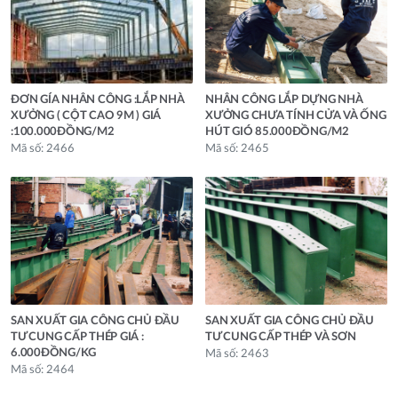
ĐƠN GÍA NHÂN CÔNG :LẮP NHÀ
NHÂN CÔNG LẮP DỰNG NHÀ
XƯỞNG ( CỘT CAO 9M ) GIÁ
XƯỞNG CHƯA TÍNH CỬA VÀ ỐNG
:100.000ĐỒNG/M2
HÚT GIÓ 85.000ĐỒNG/M2
Mã số: 2466
Mã số: 2465
SAN XUẤT GIA CÔNG CHỦ ĐẦU
SAN XUẤT GIA CÔNG CHỦ ĐẦU
TƯ CUNG CẤP THÉP GIÁ :
TƯ CUNG CẤP THÉP VÀ SƠN
6.000ĐỒNG/KG
Mã số: 2463
Mã số: 2464