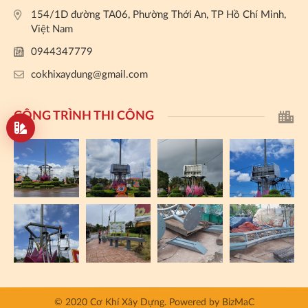
154/1D đường TA06, Phường Thới An, TP Hồ Chí Minh,
Việt Nam
0944347779
cokhixaydung@gmail.com
CÔNG TRÌNH THI CÔNG
© 2020 Cơ Khí Xây Dựng.
Powered by
BizMaC