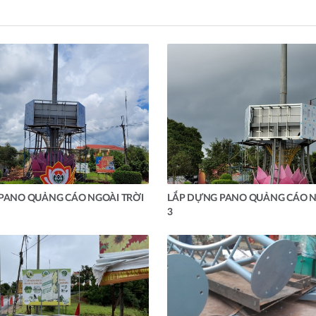
 PANO QUẢNG CÁO NGOÀI TRỜI
LẮP DỰNG PANO QUẢNG CÁO N
3