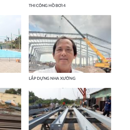
THI CÔNG HỒ BƠI 4
LẮP DỰNG NHA XƯỞNG