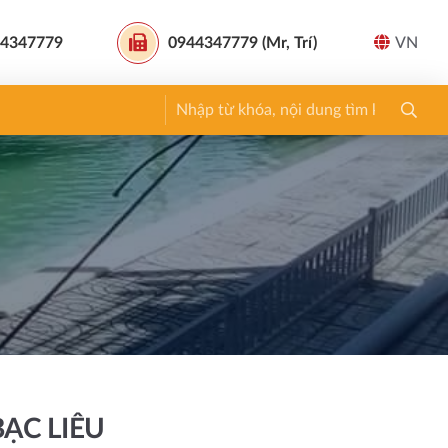
4347779
0944347779 (Mr, Trí)
VN
ẠC LIÊU