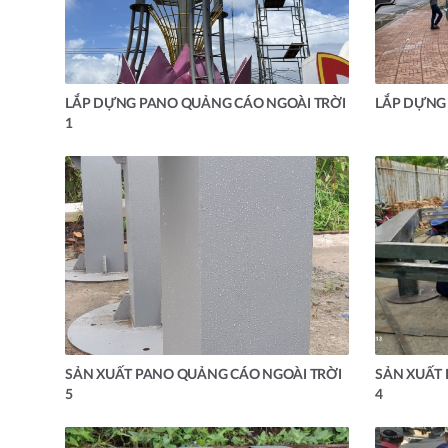
LẮP DỰNG PANO QUẢNG CÁO NGOÀI TRỜI
LẮP DỰNG
1
SẢN XUẤT PANO QUẢNG CÁO NGOÀI TRỜI
SẢN XUẤT
5
4