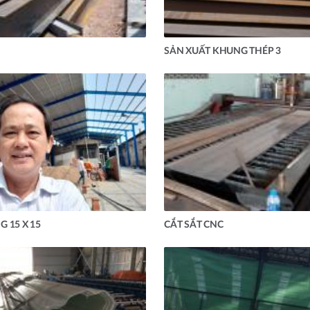
SẢN XUẤT KHUNG THÉP 3
 15 X 15
CẮT SẮT CNC