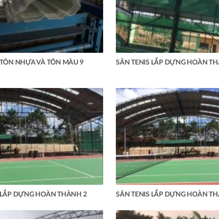
 TÔN NHỰA VÀ TÔN MÀU 9
SÂN TENIS LẮP DỰNG HOÀN TH
 LẮP DỰNG HOÀN THÀNH 2
SÂN TENIS LẮP DỰNG HOÀN TH