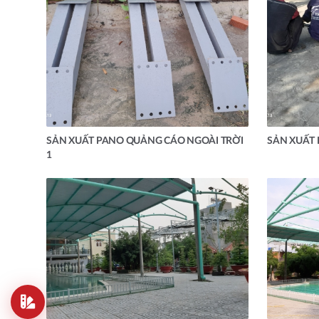
SẢN XUẤT PANO QUẢNG CÁO NGOÀI TRỜI
SẢN XUẤT
1