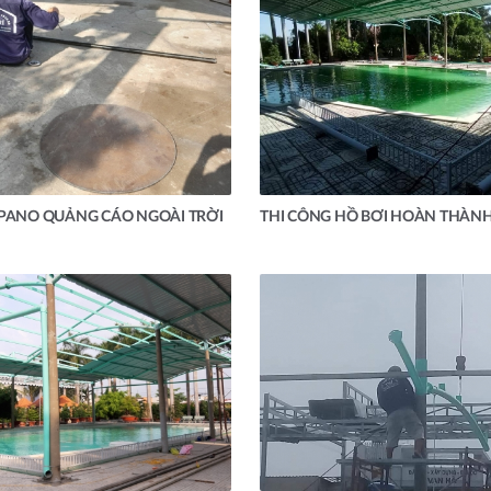
 PANO QUẢNG CÁO NGOÀI TRỜI
THI CÔNG HỒ BƠI HOÀN THÀN