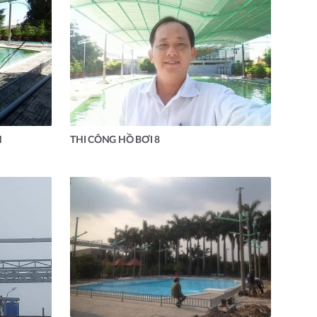
H
THI CÔNG HỒ BƠI 8