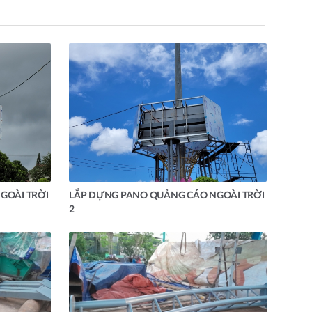
GOÀI TRỜI
LẮP DỰNG PANO QUẢNG CÁO NGOÀI TRỜI
2