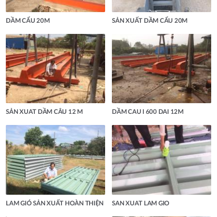
DẦM CẨU 20M
SẢN XUẤT DẦM CẨU 20M
SẢN XUAT DẦM CÂU 12 M
DẦM CAU I 600 DAI 12M
LAM GIÓ SẢN XUẤT HOÀN THIỆN
SAN XUAT LAM GIO