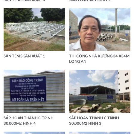
SÂN TENIS SẢN XUẤT 3
SÂN TENIS SẢN XUẤT 2
SÂN TENIS SẢN XUẤT 1
THI CÔNG NHÀ XƯỞNG 34 X34M
LONG AN
SẮP HOÀN THÀNH C TRÌNH
SẮP HOÀN THÀNH C TRÌNH
30.000M2 HINH 4
30.000M2 HINH 3