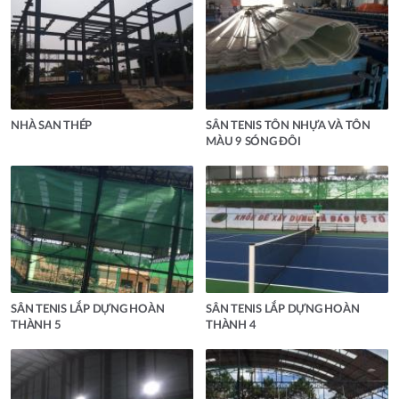
NHÀ SAN THÉP
SÂN TENIS TÔN NHỰA VÀ TÔN
MÀU 9 SÓNG ĐÔI
SÂN TENIS LẮP DỰNG HOÀN
SÂN TENIS LẮP DỰNG HOÀN
THÀNH 5
THÀNH 4