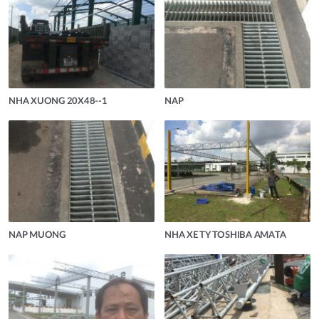
NHA XUONG 20X48--1
NAP
NAP MUONG
NHA XE TY TOSHIBA AMATA