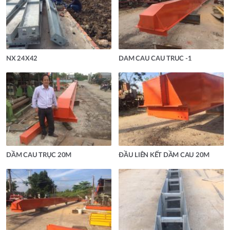
NX 24X42
DAM CAU CAU TRUC -1
DẦM CAU TRỤC 20M
ĐẦU LIÊN KẾT DẦM CAU 20M