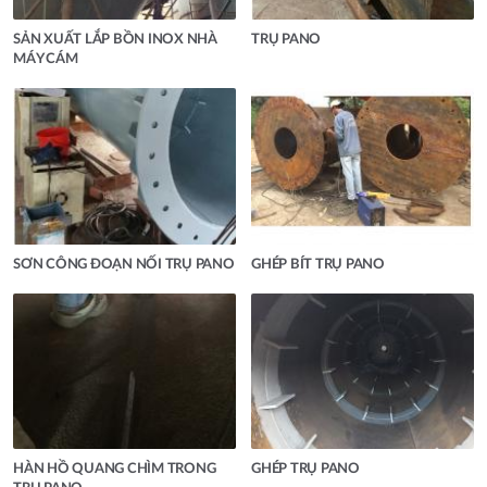
SẢN XUẤT LẮP BỒN INOX NHÀ
TRỤ PANO
MÁY CÁM
SƠN CÔNG ĐOẠN NỐI TRỤ PANO
GHÉP BÍT TRỤ PANO
HÀN HỒ QUANG CHÌM TRONG
GHÉP TRỤ PANO