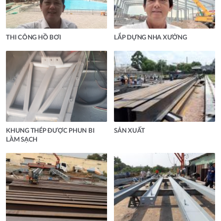
THI CÔNG HỒ BƠI
LẮP DỰNG NHA XƯỞNG
KHUNG THÉP ĐƯỢC PHUN BI
SẢN XUẤT
LÀM SẠCH