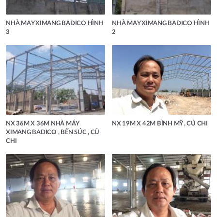
NHÀ MAY XIMANG BADICO HÌNH
NHÀ MAY XIMANG BADICO HÌNH
3
2
NX 36M X 36M NHÀ MÁY
NX 19M X 42M BÌNH MỸ , CỦ CHI
XIMANG BADICO , BẾN SÚC , CỦ
CHI