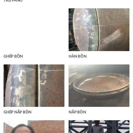
TRỤ PANO
GHÉP BỒN
HÀN BỒN
GHÉP NẮP BỒN
NẮP BỒN