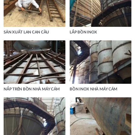
SẢN XUẤT LAN CAN CẦU
LẮP BỒN INOX
NẮP TRÊN BỒN NHÀ MÁY CÁM
BỒN INOX NHÀ MÁY CÁM