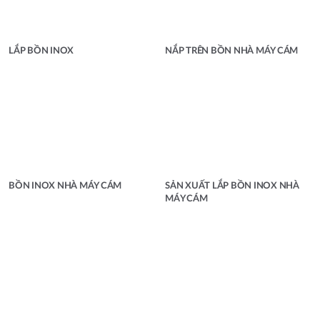
LẮP BỒN INOX
NẮP TRÊN BỒN NHÀ MÁY CÁM
BỒN INOX NHÀ MÁY CÁM
SẢN XUẤT LẮP BỒN INOX NHÀ
MÁY CÁM