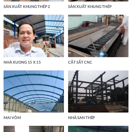
SẢN XUẤT KHUNG THÉP 2
SẢN XUẤT KHUNG THÉP
NHÀ XUONG 15 X 15
CẮT SẮT CNC
MAI VÒM
NHÀ SAN THÉP