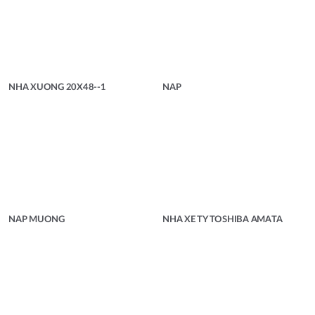
NHA XUONG 20X48--1
NAP
NAP MUONG
NHA XE TY TOSHIBA AMATA