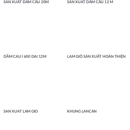
SẢN XUẤT DẦM CẨU 20M
SẢN XUAT DẦM CÂU 12 M
DẦM CAU I 600 DAI 12M
LAM GIÓ SẢN XUẤT HOÀN THIỆN
SAN XUAT LAM GIO
KHUNG LANCAN