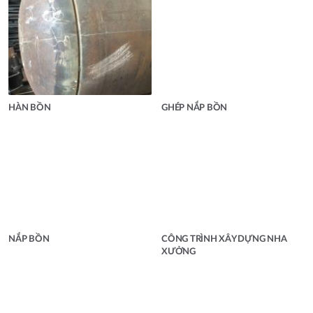
HÀN BỒN
GHÉP NẮP BỒN
NẮP BỒN
CÔNG TRÌNH XÂY DỰNG NHA
XƯỞNG