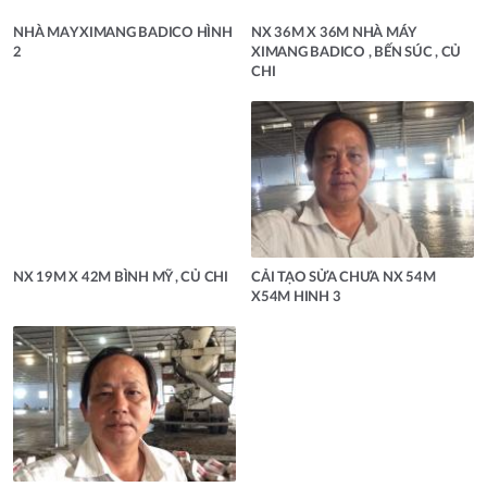
NHÀ MAY XIMANG BADICO HÌNH
NX 36M X 36M NHÀ MÁY
2
XIMANG BADICO , BẾN SÚC , CỦ
CHI
NX 19M X 42M BÌNH MỸ , CỦ CHI
CẢI TẠO SỬA CHƯA NX 54M
X54M HINH 3