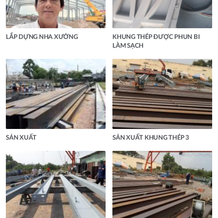
LẮP DỰNG NHA XƯỞNG
KHUNG THÉP ĐƯỢC PHUN BI
LÀM SẠCH
SẢN XUẤT
SẢN XUẤT KHUNG THÉP 3