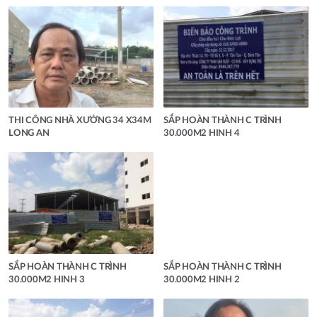
THI CÔNG NHÀ XƯỞNG 34 X34M
SẮP HOÀN THÀNH C TRÌNH
LONG AN
30.000M2 HINH 4
SẮP HOÀN THÀNH C TRÌNH
SẮP HOÀN THÀNH C TRÌNH
30.000M2 HINH 3
30.000M2 HINH 2