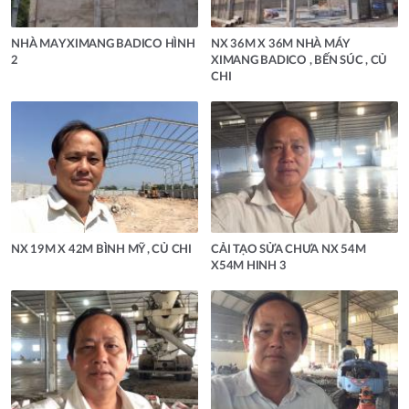
NHÀ MAY XIMANG BADICO HÌNH
NX 36M X 36M NHÀ MÁY
2
XIMANG BADICO , BẾN SÚC , CỦ
CHI
NX 19M X 42M BÌNH MỸ , CỦ CHI
CẢI TẠO SỬA CHƯA NX 54M
X54M HINH 3