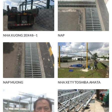
NHA XUONG 20X48--1
NAP
NAP MUONG
NHA XE TY TOSHIBA AMATA