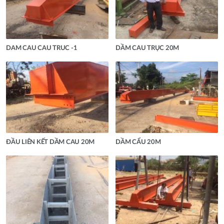
DAM CAU CAU TRUC -1
DẦM CAU TRỤC 20M
ĐẦU LIÊN KẾT DẦM CAU 20M
DẦM CẨU 20M