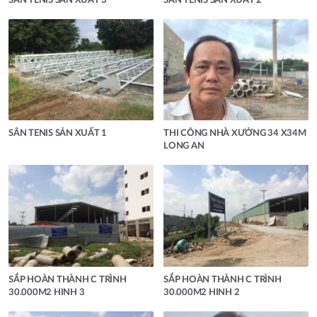
SÂN TENIS SẢN XUẤT 3
SÂN TENIS SẢN XUẤT 2
SÂN TENIS SẢN XUẤT 1
THI CÔNG NHÀ XƯỞNG 34 X34M
LONG AN
SẮP HOÀN THÀNH C TRÌNH
SẮP HOÀN THÀNH C TRÌNH
30.000M2 HINH 3
30.000M2 HINH 2