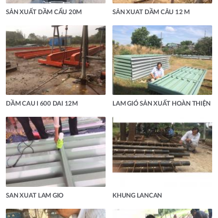
SẢN XUẤT DẦM CẨU 20M
SẢN XUAT DẦM CÂU 12 M
DẦM CAU I 600 DAI 12M
LAM GIÓ SẢN XUẤT HOÀN THIỆN
SAN XUAT LAM GIO
KHUNG LANCAN