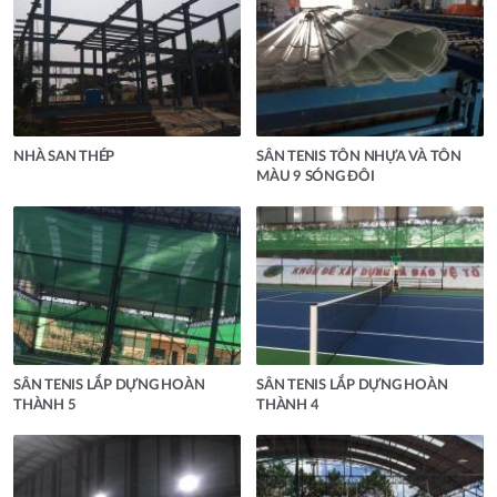
NHÀ SAN THÉP
SÂN TENIS TÔN NHỰA VÀ TÔN
MÀU 9 SÓNG ĐÔI
SÂN TENIS LẮP DỰNG HOÀN
SÂN TENIS LẮP DỰNG HOÀN
THÀNH 5
THÀNH 4