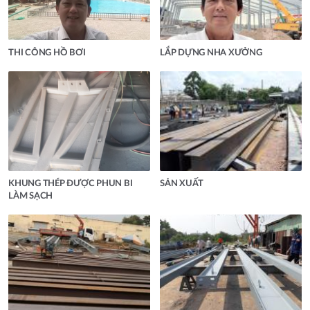
THI CÔNG HỒ BƠI
LẮP DỰNG NHA XƯỞNG
KHUNG THÉP ĐƯỢC PHUN BI
SẢN XUẤT
LÀM SẠCH