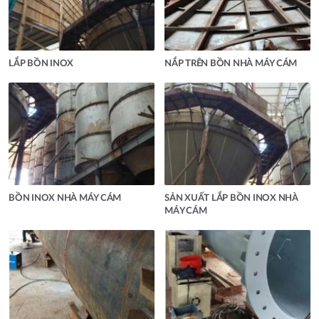
LẮP BỒN INOX
NẮP TRÊN BỒN NHÀ MÁY CÁM
BỒN INOX NHÀ MÁY CÁM
SẢN XUẤT LẮP BỒN INOX NHÀ
MÁY CÁM