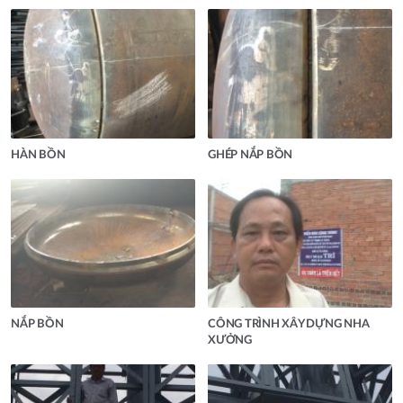
HÀN BỒN
GHÉP NẮP BỒN
NẮP BỒN
CÔNG TRÌNH XÂY DỰNG NHA
XƯỞNG