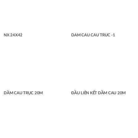
NX 24X42
DAM CAU CAU TRUC -1
DẦM CAU TRỤC 20M
ĐẦU LIÊN KẾT DẦM CAU 20M