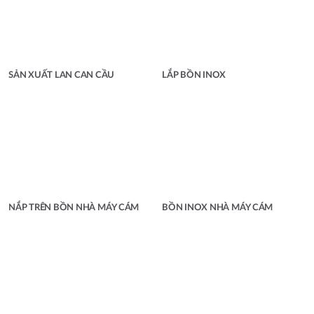
SẢN XUẤT LAN CAN CẦU
LẮP BỒN INOX
NẮP TRÊN BỒN NHÀ MÁY CÁM
BỒN INOX NHÀ MÁY CÁM