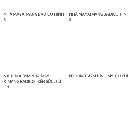
NHÀ MAY XIMANG BADICO HÌNH
NHÀ MAY XIMANG BADICO HÌNH
3
2
NX 36M X 36M NHÀ MÁY
NX 19M X 42M BÌNH MỸ , CỦ CHI
XIMANG BADICO , BẾN SÚC , CỦ
CHI