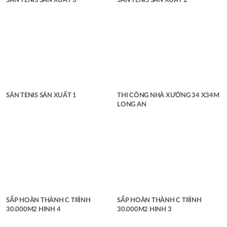
SÂN TENIS SẢN XUẤT 3
SÂN TENIS SẢN XUẤT 2
SÂN TENIS SẢN XUẤT 1
THI CÔNG NHÀ XƯỞNG 34 X34M
LONG AN
SẮP HOÀN THÀNH C TRÌNH
SẮP HOÀN THÀNH C TRÌNH
30.000M2 HINH 4
30.000M2 HINH 3