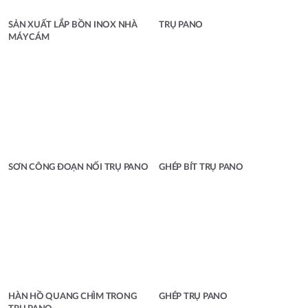
SẢN XUẤT LẮP BỒN INOX NHÀ
TRỤ PANO
MÁY CÁM
SƠN CÔNG ĐOẠN NỐI TRỤ PANO
GHÉP BÍT TRỤ PANO
HÀN HỒ QUANG CHÌM TRONG
GHÉP TRỤ PANO