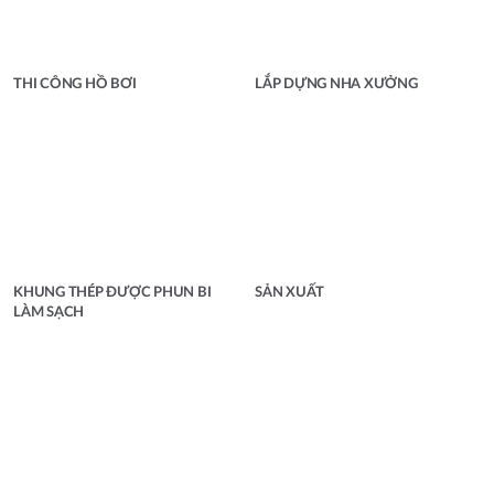
THI CÔNG HỒ BƠI
LẮP DỰNG NHA XƯỞNG
KHUNG THÉP ĐƯỢC PHUN BI
SẢN XUẤT
LÀM SẠCH