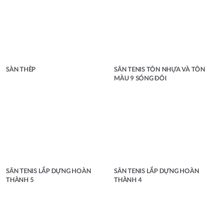
SÀN THÈP
SÂN TENIS TÔN NHỰA VÀ TÔN
MÀU 9 SÓNG ĐÔI
SÂN TENIS LẮP DỰNG HOÀN
SÂN TENIS LẮP DỰNG HOÀN
THÀNH 5
THÀNH 4