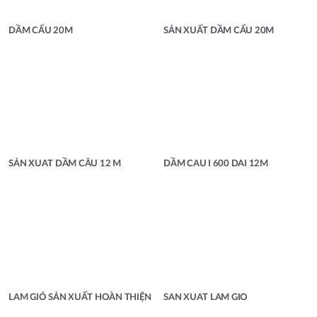
DẦM CẨU 20M
SẢN XUẤT DẦM CẨU 20M
SẢN XUAT DẦM CÂU 12 M
DẦM CAU I 600 DAI 12M
LAM GIÓ SẢN XUẤT HOÀN THIỆN
SAN XUAT LAM GIO