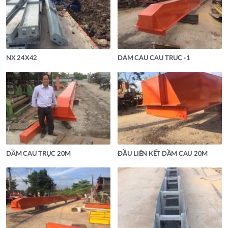
NX 24X42
DAM CAU CAU TRUC -1
DẦM CAU TRỤC 20M
ĐẦU LIÊN KẾT DẦM CAU 20M