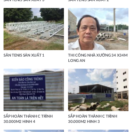
SÂN TENIS SẢN XUẤT 3
SÂN TENIS SẢN XUẤT 2
SÂN TENIS SẢN XUẤT 1
THI CÔNG NHÀ XƯỞNG 34 X34M
LONG AN
SẮP HOÀN THÀNH C TRÌNH
SẮP HOÀN THÀNH C TRÌNH
30.000M2 HINH 4
30.000M2 HINH 3