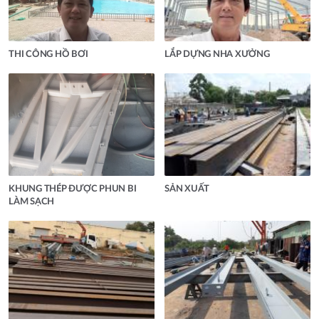
THI CÔNG HỒ BƠI
LẮP DỰNG NHA XƯỞNG
KHUNG THÉP ĐƯỢC PHUN BI
SẢN XUẤT
LÀM SẠCH