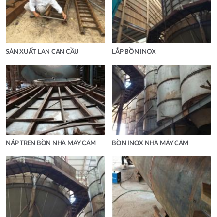
SẢN XUẤT LAN CAN CẦU
LẮP BỒN INOX
NẮP TRÊN BỒN NHÀ MÁY CÁM
BỒN INOX NHÀ MÁY CÁM