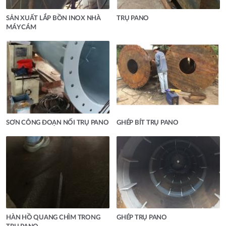
SẢN XUẤT LẮP BỒN INOX NHÀ
TRỤ PANO
MÁY CÁM
SƠN CÔNG ĐOẠN NỐI TRỤ PANO
GHÉP BÍT TRỤ PANO
HÀN HỒ QUANG CHÌM TRONG
GHÉP TRỤ PANO