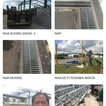
NHA XUONG 20X48--1
NAP
NAP MUONG
NHA XE TY TOSHIBA AMATA