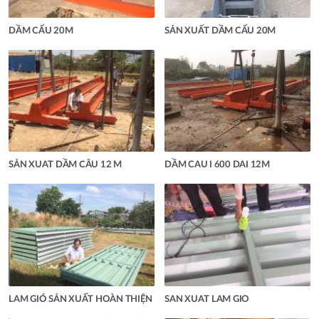
DẦM CẨU 20M
SẢN XUẤT DẦM CẨU 20M
SẢN XUAT DẦM CÂU 12 M
DẦM CAU I 600 DAI 12M
LAM GIÓ SẢN XUẤT HOÀN THIỆN
SAN XUAT LAM GIO