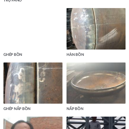
TRỤ PANO
GHÉP BỒN
HÀN BỒN
GHÉP NẮP BỒN
NẮP BỒN