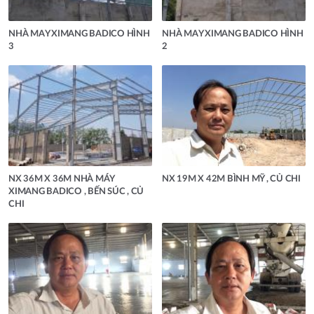
NHÀ MAY XIMANG BADICO HÌNH
NHÀ MAY XIMANG BADICO HÌNH
3
2
NX 36M X 36M NHÀ MÁY
NX 19M X 42M BÌNH MỸ , CỦ CHI
XIMANG BADICO , BẾN SÚC , CỦ
CHI