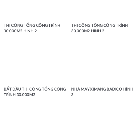
THI CÔNG TỔNG CÔNG TRÌNH
THI CÔNG TỔNG CÔNG TRÌNH
30.000M2 HINH 2
30.000M2 HÌNH 2
BẮT ĐẦU THI CÔNG TỔNG CÔNG
NHÀ MAY XIMANG BADICO HÌNH
TRÌNH 30.000M2
3