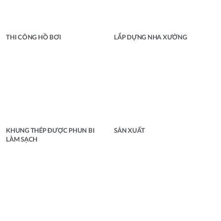
THI CÔNG HỒ BƠI
LẮP DỰNG NHA XƯỞNG
KHUNG THÉP ĐƯỢC PHUN BI
SẢN XUẤT
LÀM SẠCH