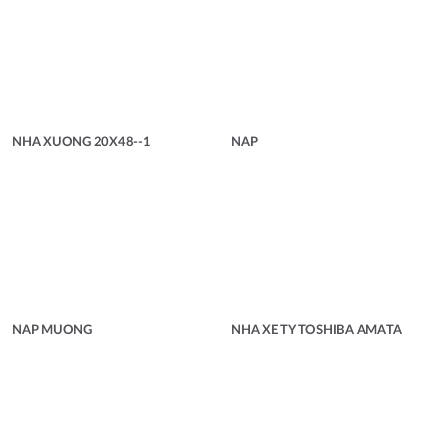
NHA XUONG 20X48--1
NAP
NAP MUONG
NHA XE TY TOSHIBA AMATA