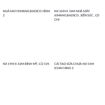
NHÀ MAY XIMANG BADICO HÌNH
NX 36M X 36M NHÀ MÁY
2
XIMANG BADICO , BẾN SÚC , CỦ
CHI
NX 19M X 42M BÌNH MỸ , CỦ CHI
CẢI TẠO SỬA CHƯA NX 54M
X54M HINH 3