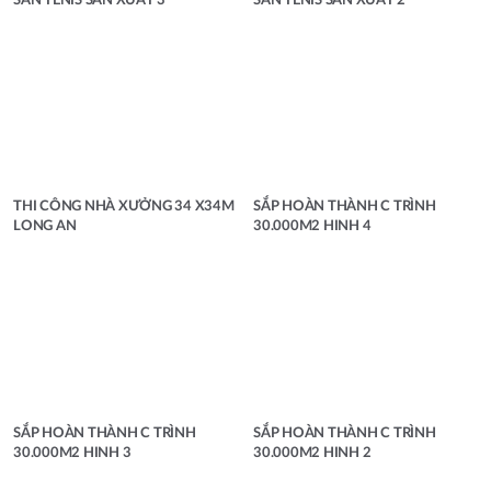
SÂN TENIS SẢN XUẤT 3
SÂN TENIS SẢN XUẤT 2
THI CÔNG NHÀ XƯỞNG 34 X34M
SẮP HOÀN THÀNH C TRÌNH
LONG AN
30.000M2 HINH 4
SẮP HOÀN THÀNH C TRÌNH
SẮP HOÀN THÀNH C TRÌNH
30.000M2 HINH 3
30.000M2 HINH 2