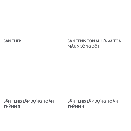
SÀN THÈP
SÂN TENIS TÔN NHỰA VÀ TÔN
MÀU 9 SÓNG ĐÔI
SÂN TENIS LẮP DỰNG HOÀN
SÂN TENIS LẮP DỰNG HOÀN
THÀNH 5
THÀNH 4