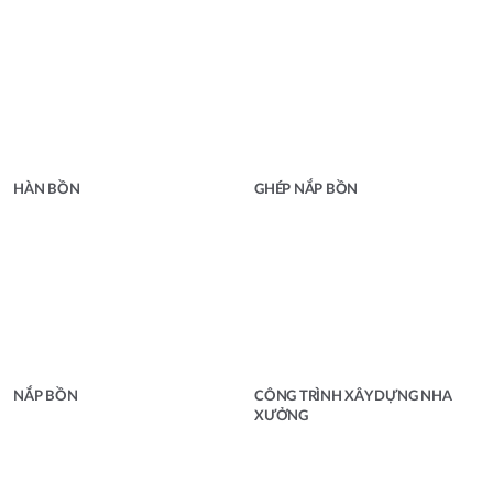
HÀN BỒN
GHÉP NẮP BỒN
NẮP BỒN
CÔNG TRÌNH XÂY DỰNG NHA
XƯỞNG