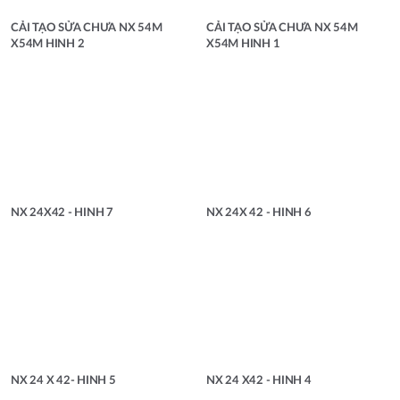
CẢI TẠO SỬA CHƯA NX 54M
CẢI TẠO SỬA CHƯA NX 54M
X54M HINH 2
X54M HINH 1
NX 24X42 - HINH 7
NX 24X 42 - HINH 6
NX 24 X 42- HINH 5
NX 24 X42 - HINH 4