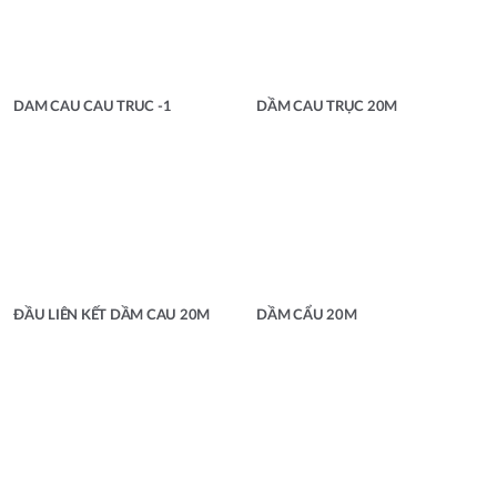
DAM CAU CAU TRUC -1
DẦM CAU TRỤC 20M
ĐẦU LIÊN KẾT DẦM CAU 20M
DẦM CẨU 20M