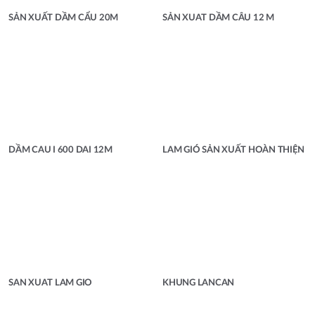
SẢN XUẤT DẦM CẨU 20M
SẢN XUAT DẦM CÂU 12 M
DẦM CAU I 600 DAI 12M
LAM GIÓ SẢN XUẤT HOÀN THIỆN
SAN XUAT LAM GIO
KHUNG LANCAN