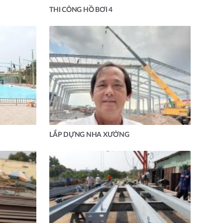
THI CÔNG HỒ BƠI 4
LẮP DỰNG NHA XƯỞNG