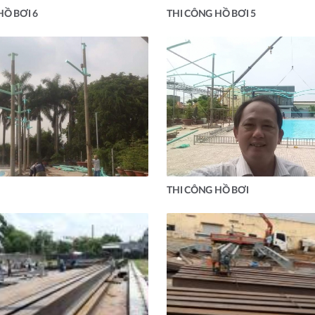
HỒ BƠI 6
THI CÔNG HỒ BƠI 5
THI CÔNG HỒ BƠI