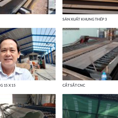
SẢN XUẤT KHUNG THÉP 3
 15 X 15
CẮT SẮT CNC