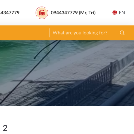
44347779
0944347779 (Mr, Trí)
EN
 2