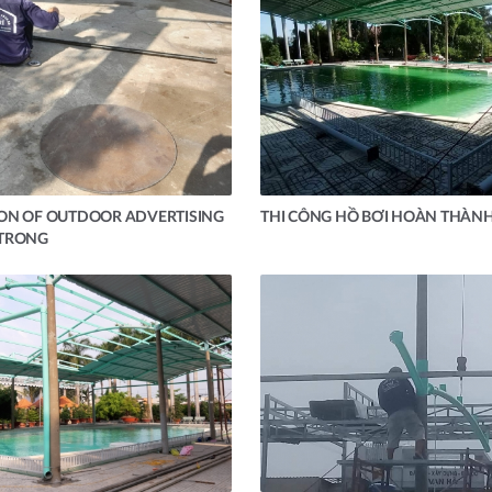
ON OF OUTDOOR ADVERTISING
THI CÔNG HỒ BƠI HOÀN THÀN
TRONG