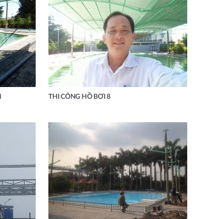
H
THI CÔNG HỒ BƠI 8