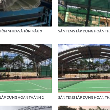
 TÔN NHỰA VÀ TÔN MÀU 9
SÂN TENIS LẮP DỰNG HOÀN TH
 LẮP DỰNG HOÀN THÀNH 2
SÂN TENIS LẮP DỰNG HOÀN TH