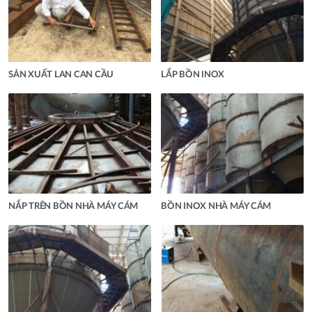
SẢN XUẤT LAN CAN CẦU
LẮP BỒN INOX
NẮP TRÊN BỒN NHÀ MÁY CÁM
BỒN INOX NHÀ MÁY CÁM