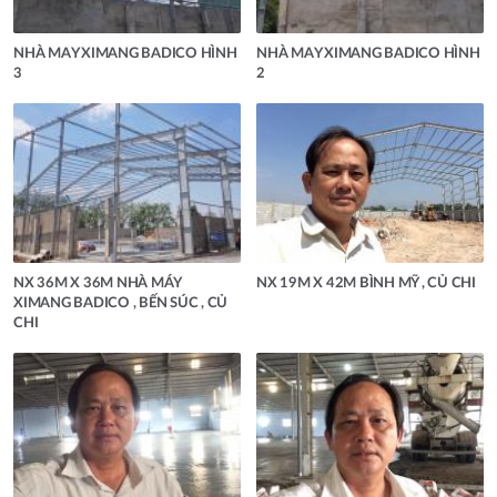
NHÀ MAY XIMANG BADICO HÌNH
NHÀ MAY XIMANG BADICO HÌNH
3
2
NX 36M X 36M NHÀ MÁY
NX 19M X 42M BÌNH MỸ , CỦ CHI
XIMANG BADICO , BẾN SÚC , CỦ
CHI