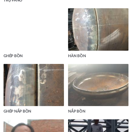
TRỤ PANO
GHÉP BỒN
HÀN BỒN
GHÉP NẮP BỒN
NẮP BỒN