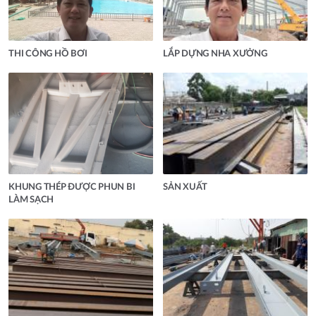
THI CÔNG HỒ BƠI
LẮP DỰNG NHA XƯỞNG
KHUNG THÉP ĐƯỢC PHUN BI
SẢN XUẤT
LÀM SẠCH