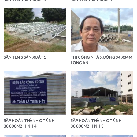
SÂN TENIS SẢN XUẤT 3
SÂN TENIS SẢN XUẤT 2
SÂN TENIS SẢN XUẤT 1
THI CÔNG NHÀ XƯỞNG 34 X34M
LONG AN
SẮP HOÀN THÀNH C TRÌNH
SẮP HOÀN THÀNH C TRÌNH
30.000M2 HINH 4
30.000M2 HINH 3