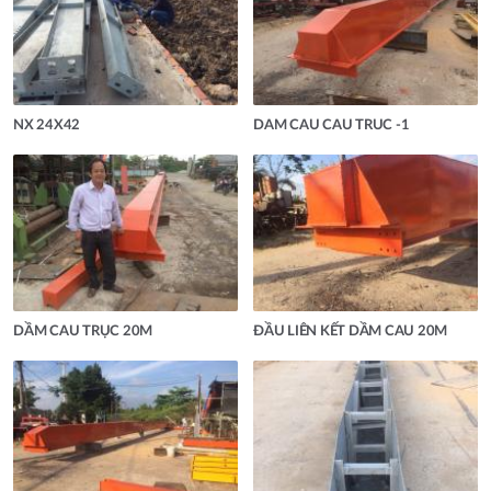
NX 24X42
DAM CAU CAU TRUC -1
DẦM CAU TRỤC 20M
ĐẦU LIÊN KẾT DẦM CAU 20M