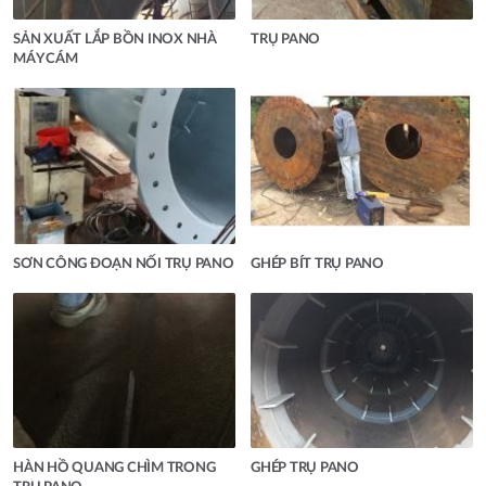
SẢN XUẤT LẮP BỒN INOX NHÀ
TRỤ PANO
MÁY CÁM
SƠN CÔNG ĐOẠN NỐI TRỤ PANO
GHÉP BÍT TRỤ PANO
HÀN HỒ QUANG CHÌM TRONG
GHÉP TRỤ PANO