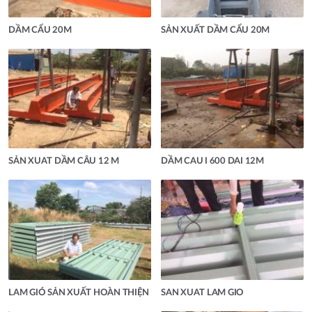
DẦM CẨU 20M
SẢN XUẤT DẦM CẨU 20M
SẢN XUAT DẦM CÂU 12 M
DẦM CAU I 600 DAI 12M
LAM GIÓ SẢN XUẤT HOÀN THIỆN
SAN XUAT LAM GIO