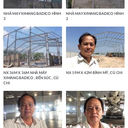
NHÀ MAY XIMANG BADICO HÌNH
NHÀ MAY XIMANG BADICO HÌNH
3
2
NX 36M X 36M NHÀ MÁY
NX 19M X 42M BÌNH MỸ , CỦ CHI
XIMANG BADICO , BẾN SÚC , CỦ
CHI