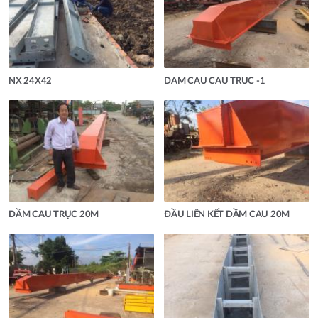
NX 24X42
DAM CAU CAU TRUC -1
DẦM CAU TRỤC 20M
ĐẦU LIÊN KẾT DẦM CAU 20M