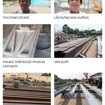
THI CÔNG HỒ BƠI
LẮP DỰNG NHA XƯỞNG
KHUNG THÉP ĐƯỢC PHUN BI
SẢN XUẤT
LÀM SẠCH