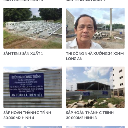
SÂN TENIS SẢN XUẤT 3
SÂN TENIS SẢN XUẤT 2
SÂN TENIS SẢN XUẤT 1
THI CÔNG NHÀ XƯỞNG 34 X34M
LONG AN
SẮP HOÀN THÀNH C TRÌNH
SẮP HOÀN THÀNH C TRÌNH
30.000M2 HINH 4
30.000M2 HINH 3