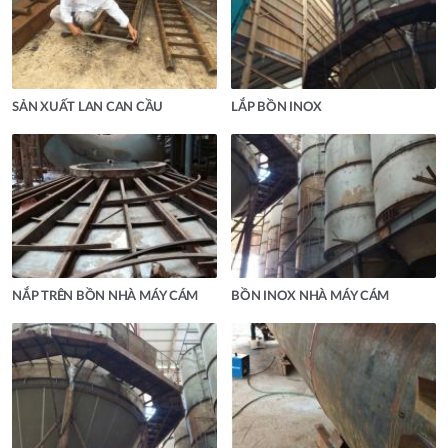
SẢN XUẤT LAN CAN CẦU
LẮP BỒN INOX
NẮP TRÊN BỒN NHÀ MÁY CÁM
BỒN INOX NHÀ MÁY CÁM