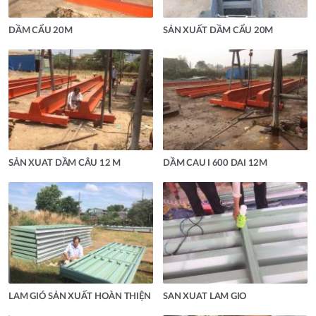
DẦM CẨU 20M
SẢN XUẤT DẦM CẨU 20M
SẢN XUAT DẦM CÂU 12 M
DẦM CAU I 600 DAI 12M
LAM GIÓ SẢN XUẤT HOÀN THIỆN
SAN XUAT LAM GIO