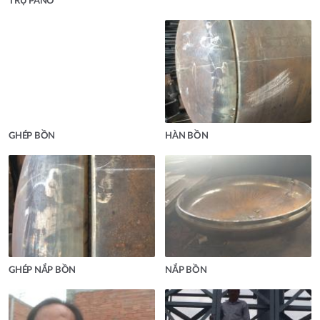
TRỤ PANO
GHÉP BỒN
HÀN BỒN
GHÉP NẮP BỒN
NẮP BỒN