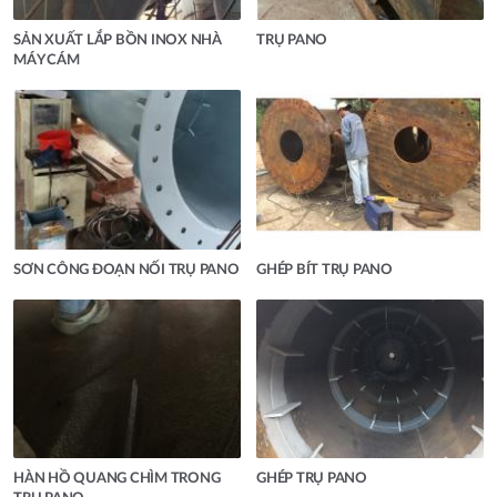
SẢN XUẤT LẮP BỒN INOX NHÀ
TRỤ PANO
MÁY CÁM
SƠN CÔNG ĐOẠN NỐI TRỤ PANO
GHÉP BÍT TRỤ PANO
HÀN HỒ QUANG CHÌM TRONG
GHÉP TRỤ PANO